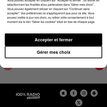
Vous pouvez accepter en cliquant sur "Accepter et fermer", ou affiner en
23 mai 2024 - 4 min 26 sec
sélectionnant les finalités et/ou partenaires dans "Gérer mes choix".
Vous pouvez également refuser en cliquant sur "Continuer sans
LES INFOS DES HAUTES-PYRÉNÉES DU
accepter". Vos préférences ne s'appliqueront que pour ce site. Vous
23/05/2024 À 07H00
pouvez mettre à jour vos choix, ou retirer votre consentement à tout
moment via le lien "Gérer les cookies" situé en bas de chaque page.
Podcasts infos des Hautes-Pyrénées
Accepter et fermer
Gérer mes choix