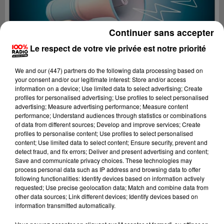
Continuer sans accepter
Le respect de votre vie privée est notre priorité
We and
our (447) partners
do the following data processing based on
your consent and/or our legitimate interest: Store and/or access
information on a device; Use limited data to select advertising; Create
profiles for personalised advertising; Use profiles to select personalised
advertising; Measure advertising performance; Measure content
performance; Understand audiences through statistics or combinations
of data from different sources; Develop and improve services; Create
profiles to personalise content; Use profiles to select personalised
content; Use limited data to select content; Ensure security, prevent and
Lecture (4 min 19 sec)
detect fraud, and fix errors; Deliver and present advertising and content;
Save and communicate privacy choices. These technologies may
process personal data such as IP address and browsing data to offer
following functionalities: Identify devices based on information actively
requested; Use precise geolocation data; Match and combine data from
100%
other data sources; Link different devices; Identify devices based on
information transmitted automatically.
100% Radio les infos des Hautes-Pyrénées