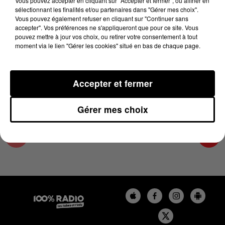
Vous pouvez accepter en cliquant sur "Accepter et fermer", ou affiner en
22 décembre 2023 - 4 min 19 sec
sélectionnant les finalités et/ou partenaires dans "Gérer mes choix".
Vous pouvez également refuser en cliquant sur "Continuer sans
LES INFOS DES HAUTES-PYRÉNÉES DU
accepter". Vos préférences ne s'appliqueront que pour ce site. Vous
22/12/2023 À 09H00
pouvez mettre à jour vos choix, ou retirer votre consentement à tout
moment via le lien "Gérer les cookies" situé en bas de chaque page.
Podcasts infos des Hautes-Pyrénées
Accepter et fermer
Gérer mes choix