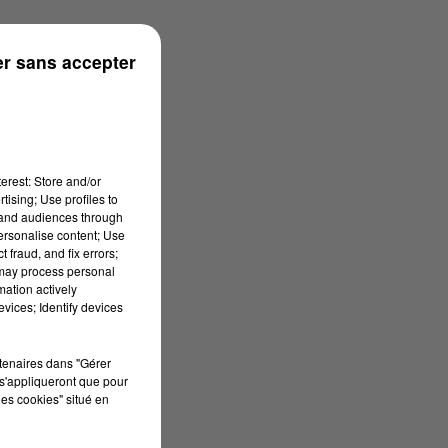
rénées
r sans accepter
erest: Store and/or
tising; Use profiles to
tand audiences through
personalise content; Use
 fraud, and fix errors;
 may process personal
mation actively
vices; Identify devices
rtenaires dans "Gérer
s'appliqueront que pour
les cookies" situé en