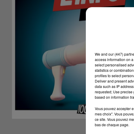
We and
our (447) partn
access information on a 
select personalised ad
statistics or combinatio
profiles to select person
Deliver and present adv
data such as IP address 
requested; Use precise g
based on information tra
Vous pouvez accepter en 
mes choix". Vous pouvez
ce site. Vous pouvez met
bas de chaque page.