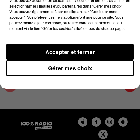
Vous pouvez accepter en cliquant sur "Accepter et fermer", ou affiner en
22 décembre 2023 - 4 min 12 sec
sélectionnant les finalités et/ou partenaires dans "Gérer mes choix".
Vous pouvez également refuser en cliquant sur "Continuer sans
LES INFOS DES HAUTES-PYRÉNÉES DU
accepter". Vos préférences ne s'appliqueront que pour ce site. Vous
22/12/2023 À 07H31
pouvez mettre à jour vos choix, ou retirer votre consentement à tout
moment via le lien "Gérer les cookies" situé en bas de chaque page.
Podcasts infos des Hautes-Pyrénées
Accepter et fermer
Gérer mes choix