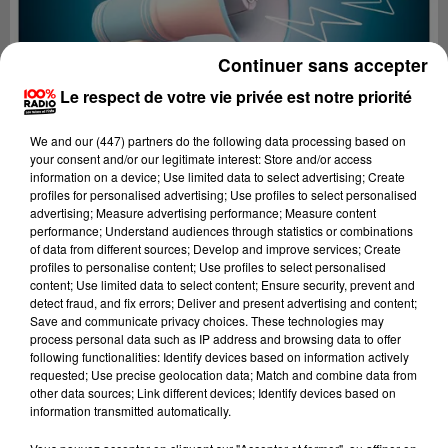
Continuer sans accepter
Le respect de votre vie privée est notre priorité
We and
our (447) partners
do the following data processing based on
your consent and/or our legitimate interest: Store and/or access
information on a device; Use limited data to select advertising; Create
profiles for personalised advertising; Use profiles to select personalised
advertising; Measure advertising performance; Measure content
performance; Understand audiences through statistics or combinations
of data from different sources; Develop and improve services; Create
profiles to personalise content; Use profiles to select personalised
content; Use limited data to select content; Ensure security, prevent and
Lecture (4 min 12 sec)
detect fraud, and fix errors; Deliver and present advertising and content;
Save and communicate privacy choices. These technologies may
process personal data such as IP address and browsing data to offer
following functionalities: Identify devices based on information actively
requested; Use precise geolocation data; Match and combine data from
100%
other data sources; Link different devices; Identify devices based on
information transmitted automatically.
100% Radio les infos des Hautes-Pyrénées