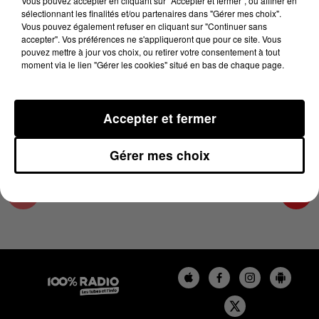
Vous pouvez accepter en cliquant sur "Accepter et fermer", ou affiner en
21 novembre 2024 - 2 min 27 sec
sélectionnant les finalités et/ou partenaires dans "Gérer mes choix".
Vous pouvez également refuser en cliquant sur "Continuer sans
LES INFOS DES HAUTES-PYRÉNÉES DU
accepter". Vos préférences ne s'appliqueront que pour ce site. Vous
21/11/2024 À 14H00
pouvez mettre à jour vos choix, ou retirer votre consentement à tout
moment via le lien "Gérer les cookies" situé en bas de chaque page.
Podcasts infos des Hautes-Pyrénées
Accepter et fermer
Gérer mes choix