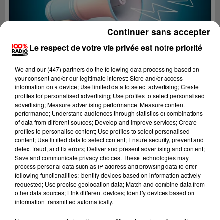
Continuer sans accepter
Le respect de votre vie privée est notre priorité
We and
our (447) partners
do the following data processing based on
your consent and/or our legitimate interest: Store and/or access
information on a device; Use limited data to select advertising; Create
profiles for personalised advertising; Use profiles to select personalised
advertising; Measure advertising performance; Measure content
performance; Understand audiences through statistics or combinations
of data from different sources; Develop and improve services; Create
profiles to personalise content; Use profiles to select personalised
content; Use limited data to select content; Ensure security, prevent and
Lecture (2 min 27 sec)
detect fraud, and fix errors; Deliver and present advertising and content;
Save and communicate privacy choices. These technologies may
process personal data such as IP address and browsing data to offer
following functionalities: Identify devices based on information actively
requested; Use precise geolocation data; Match and combine data from
100%
other data sources; Link different devices; Identify devices based on
information transmitted automatically.
100% Radio les infos des Hautes-Pyrénées