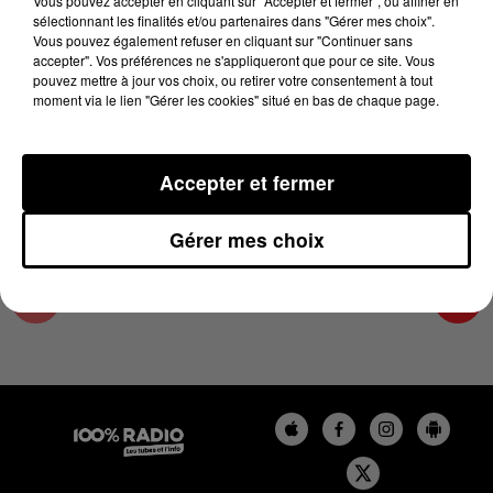
Vous pouvez accepter en cliquant sur "Accepter et fermer", ou affiner en
21 juillet 2023 - 3 min 16 sec
sélectionnant les finalités et/ou partenaires dans "Gérer mes choix".
Vous pouvez également refuser en cliquant sur "Continuer sans
LES INFOS DES HAUTES-PYRÉNÉES DU
accepter". Vos préférences ne s'appliqueront que pour ce site. Vous
21/07/2023 À 12H01
pouvez mettre à jour vos choix, ou retirer votre consentement à tout
moment via le lien "Gérer les cookies" situé en bas de chaque page.
Podcasts infos des Hautes-Pyrénées
Accepter et fermer
Gérer mes choix