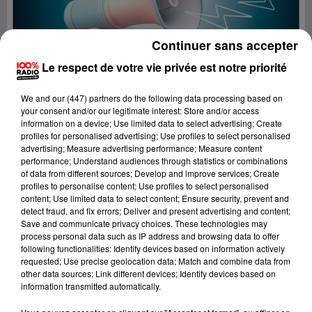
Continuer sans accepter
Le respect de votre vie privée est notre priorité
We and
our (447) partners
do the following data processing based on
your consent and/or our legitimate interest: Store and/or access
information on a device; Use limited data to select advertising; Create
profiles for personalised advertising; Use profiles to select personalised
advertising; Measure advertising performance; Measure content
performance; Understand audiences through statistics or combinations
of data from different sources; Develop and improve services; Create
profiles to personalise content; Use profiles to select personalised
content; Use limited data to select content; Ensure security, prevent and
Lecture (3 min 16 sec)
detect fraud, and fix errors; Deliver and present advertising and content;
Save and communicate privacy choices. These technologies may
process personal data such as IP address and browsing data to offer
following functionalities: Identify devices based on information actively
requested; Use precise geolocation data; Match and combine data from
100%
other data sources; Link different devices; Identify devices based on
information transmitted automatically.
100% Radio les infos des Hautes-Pyrénées