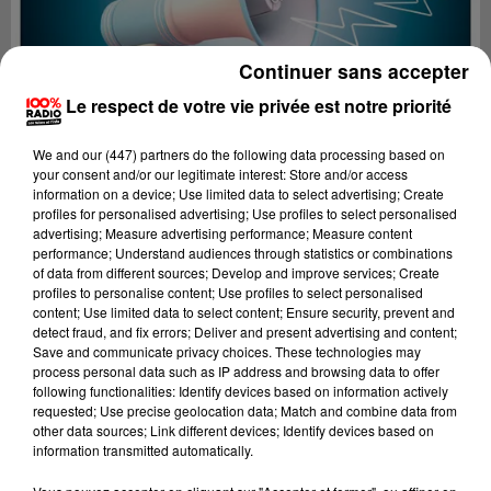
Continuer sans accepter
Le respect de votre vie privée est notre priorité
We and
our (447) partners
do the following data processing based on
your consent and/or our legitimate interest: Store and/or access
information on a device; Use limited data to select advertising; Create
profiles for personalised advertising; Use profiles to select personalised
advertising; Measure advertising performance; Measure content
performance; Understand audiences through statistics or combinations
of data from different sources; Develop and improve services; Create
profiles to personalise content; Use profiles to select personalised
content; Use limited data to select content; Ensure security, prevent and
Lecture (4 min 14 sec)
detect fraud, and fix errors; Deliver and present advertising and content;
Save and communicate privacy choices. These technologies may
process personal data such as IP address and browsing data to offer
following functionalities: Identify devices based on information actively
requested; Use precise geolocation data; Match and combine data from
100%
other data sources; Link different devices; Identify devices based on
information transmitted automatically.
100% Radio les infos des Hautes-Pyrénées