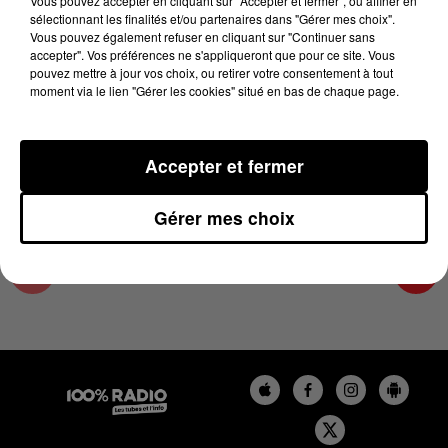
Vous pouvez accepter en cliquant sur "Accepter et fermer", ou affiner en
21 juin 2024 - 4 min 14 sec
sélectionnant les finalités et/ou partenaires dans "Gérer mes choix".
Vous pouvez également refuser en cliquant sur "Continuer sans
LES INFOS DES HAUTES-PYRÉNÉES DU
accepter". Vos préférences ne s'appliqueront que pour ce site. Vous
21/06/2024 À 08H29
pouvez mettre à jour vos choix, ou retirer votre consentement à tout
moment via le lien "Gérer les cookies" situé en bas de chaque page.
Podcasts infos des Hautes-Pyrénées
Accepter et fermer
Gérer mes choix