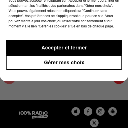
Vous pouvez accepter en cliquant sur "Accepter et fermer", ou affiner en
21 juin 2024 - 4 min 14 sec
sélectionnant les finalités et/ou partenaires dans "Gérer mes choix".
Vous pouvez également refuser en cliquant sur "Continuer sans
LES INFOS DES HAUTES-PYRÉNÉES DU
accepter". Vos préférences ne s'appliqueront que pour ce site. Vous
21/06/2024 À 08H29
pouvez mettre à jour vos choix, ou retirer votre consentement à tout
moment via le lien "Gérer les cookies" situé en bas de chaque page.
Podcasts infos des Hautes-Pyrénées
Accepter et fermer
Gérer mes choix