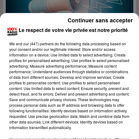
Continuer sans accepter
Le respect de votre vie privée est notre priorité
We and
our (447) partners
do the following data processing based on
your consent and/or our legitimate interest: Store and/or access
information on a device; Use limited data to select advertising; Create
profiles for personalised advertising; Use profiles to select personalised
advertising; Measure advertising performance; Measure content
performance; Understand audiences through statistics or combinations
of data from different sources; Develop and improve services; Create
profiles to personalise content; Use profiles to select personalised
content; Use limited data to select content; Ensure security, prevent and
Lecture (4 min 14 sec)
detect fraud, and fix errors; Deliver and present advertising and content;
Save and communicate privacy choices. These technologies may
process personal data such as IP address and browsing data to offer
following functionalities: Identify devices based on information actively
requested; Use precise geolocation data; Match and combine data from
100%
other data sources; Link different devices; Identify devices based on
information transmitted automatically.
100% Radio les infos des Hautes-Pyrénées