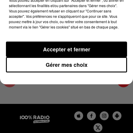
Vous pouvez accepter en cliquant sur "Accepter et fermer", ou affiner en
21 mai 2025 - 4 min 15 sec
sélectionnant les finalités et/ou partenaires dans "Gérer mes choix".
Vous pouvez également refuser en cliquant sur "Continuer sans
LES INFOS DES HAUTES-PYRÉNÉES DU
accepter". Vos préférences ne s'appliqueront que pour ce site. Vous
21/05/2025 À 09H00
pouvez mettre à jour vos choix, ou retirer votre consentement à tout
moment via le lien "Gérer les cookies" situé en bas de chaque page.
Podcasts infos des Hautes-Pyrénées
Accepter et fermer
Gérer mes choix