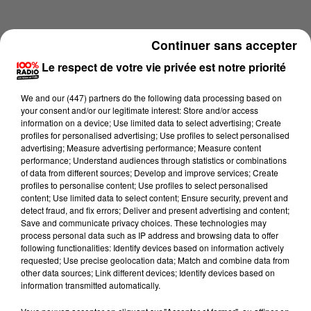
Continuer sans accepter
Le respect de votre vie privée est notre priorité
We and
our (447) partners
do the following data processing based on
your consent and/or our legitimate interest: Store and/or access
information on a device; Use limited data to select advertising; Create
profiles for personalised advertising; Use profiles to select personalised
advertising; Measure advertising performance; Measure content
performance; Understand audiences through statistics or combinations
of data from different sources; Develop and improve services; Create
profiles to personalise content; Use profiles to select personalised
content; Use limited data to select content; Ensure security, prevent and
Lecture (4 min 15 sec)
detect fraud, and fix errors; Deliver and present advertising and content;
Save and communicate privacy choices. These technologies may
process personal data such as IP address and browsing data to offer
following functionalities: Identify devices based on information actively
requested; Use precise geolocation data; Match and combine data from
100%
other data sources; Link different devices; Identify devices based on
information transmitted automatically.
100% Radio les infos des Hautes-Pyrénées