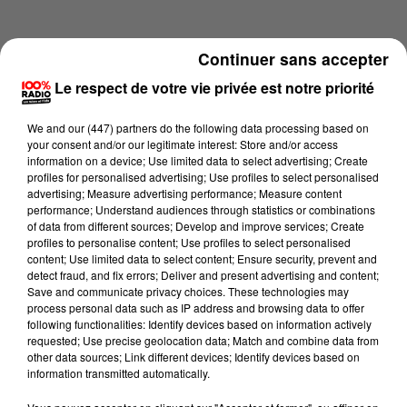
Continuer sans accepter
Le respect de votre vie privée est notre priorité
We and
our (447) partners
do the following data processing based on
your consent and/or our legitimate interest: Store and/or access
information on a device; Use limited data to select advertising; Create
profiles for personalised advertising; Use profiles to select personalised
advertising; Measure advertising performance; Measure content
performance; Understand audiences through statistics or combinations
of data from different sources; Develop and improve services; Create
profiles to personalise content; Use profiles to select personalised
content; Use limited data to select content; Ensure security, prevent and
Lecture (2 min 19 sec)
detect fraud, and fix errors; Deliver and present advertising and content;
Save and communicate privacy choices. These technologies may
process personal data such as IP address and browsing data to offer
following functionalities: Identify devices based on information actively
requested; Use precise geolocation data; Match and combine data from
100%
other data sources; Link different devices; Identify devices based on
information transmitted automatically.
100% Radio les infos des Hautes-Pyrénées