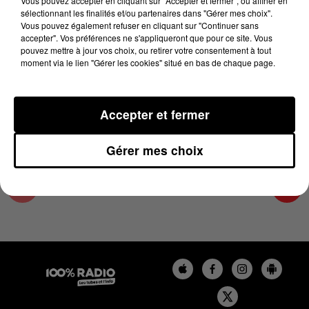
Vous pouvez accepter en cliquant sur "Accepter et fermer", ou affiner en
21 février 2025 - 2 min 19 sec
sélectionnant les finalités et/ou partenaires dans "Gérer mes choix".
Vous pouvez également refuser en cliquant sur "Continuer sans
LES INFOS DES HAUTES-PYRÉNÉES DU
accepter". Vos préférences ne s'appliqueront que pour ce site. Vous
21/02/2025 À 15H00
pouvez mettre à jour vos choix, ou retirer votre consentement à tout
moment via le lien "Gérer les cookies" situé en bas de chaque page.
Podcasts infos des Hautes-Pyrénées
Accepter et fermer
Gérer mes choix