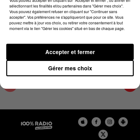
Vous pouvez accepter en cliquant sur "Accepter et fermer", ou affiner en
21 janvier 2025 - 4 min 14 sec
sélectionnant les finalités et/ou partenaires dans "Gérer mes choix".
Vous pouvez également refuser en cliquant sur "Continuer sans
LES INFOS DES HAUTES-PYRÉNÉES DU
accepter". Vos préférences ne s'appliqueront que pour ce site. Vous
21/01/2025 À 06H59
pouvez mettre à jour vos choix, ou retirer votre consentement à tout
moment via le lien "Gérer les cookies" situé en bas de chaque page.
Podcasts infos des Hautes-Pyrénées
Accepter et fermer
Gérer mes choix