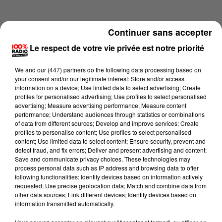
Continuer sans accepter
Le respect de votre vie privée est notre priorité
We and
our (447) partners
do the following data processing based on
your consent and/or our legitimate interest: Store and/or access
information on a device; Use limited data to select advertising; Create
profiles for personalised advertising; Use profiles to select personalised
advertising; Measure advertising performance; Measure content
performance; Understand audiences through statistics or combinations
of data from different sources; Develop and improve services; Create
profiles to personalise content; Use profiles to select personalised
content; Use limited data to select content; Ensure security, prevent and
Lecture (4 min 14 sec)
detect fraud, and fix errors; Deliver and present advertising and content;
Save and communicate privacy choices. These technologies may
process personal data such as IP address and browsing data to offer
following functionalities: Identify devices based on information actively
requested; Use precise geolocation data; Match and combine data from
100%
other data sources; Link different devices; Identify devices based on
information transmitted automatically.
100% Radio les infos des Hautes-Pyrénées