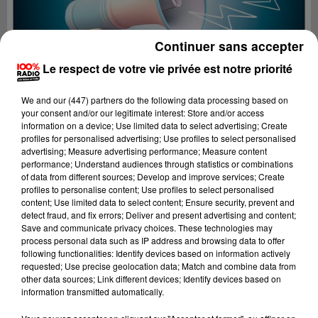
Continuer sans accepter
Le respect de votre vie privée est notre priorité
We and
our (447) partners
do the following data processing based on
your consent and/or our legitimate interest: Store and/or access
information on a device; Use limited data to select advertising; Create
profiles for personalised advertising; Use profiles to select personalised
advertising; Measure advertising performance; Measure content
performance; Understand audiences through statistics or combinations
of data from different sources; Develop and improve services; Create
profiles to personalise content; Use profiles to select personalised
content; Use limited data to select content; Ensure security, prevent and
Lecture (2 min 22 sec)
detect fraud, and fix errors; Deliver and present advertising and content;
Save and communicate privacy choices. These technologies may
process personal data such as IP address and browsing data to offer
following functionalities: Identify devices based on information actively
requested; Use precise geolocation data; Match and combine data from
100%
other data sources; Link different devices; Identify devices based on
information transmitted automatically.
100% Radio les infos des Hautes-Pyrénées