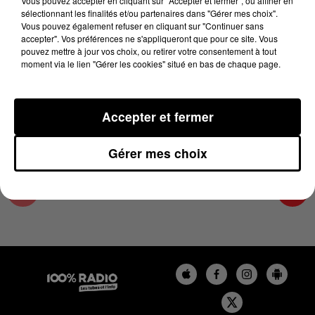
Vous pouvez accepter en cliquant sur "Accepter et fermer", ou affiner en
20 novembre 2023 - 2 min 22 sec
sélectionnant les finalités et/ou partenaires dans "Gérer mes choix".
Vous pouvez également refuser en cliquant sur "Continuer sans
LES INFOS DES HAUTES-PYRÉNÉES DU
accepter". Vos préférences ne s'appliqueront que pour ce site. Vous
20/11/2023 À 14H00
pouvez mettre à jour vos choix, ou retirer votre consentement à tout
moment via le lien "Gérer les cookies" situé en bas de chaque page.
Podcasts infos des Hautes-Pyrénées
Accepter et fermer
Gérer mes choix