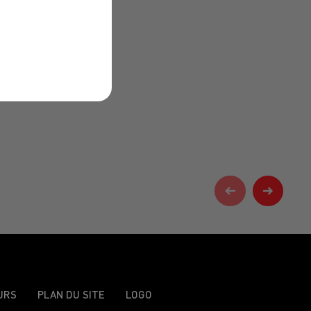
URS
PLAN DU SITE
LOGO