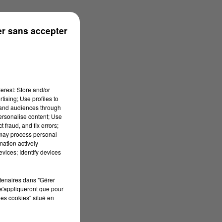
rénées
r sans accepter
erest: Store and/or
tising; Use profiles to
tand audiences through
personalise content; Use
 fraud, and fix errors;
 may process personal
mation actively
vices; Identify devices
rtenaires dans "Gérer
s'appliqueront que pour
les cookies" situé en