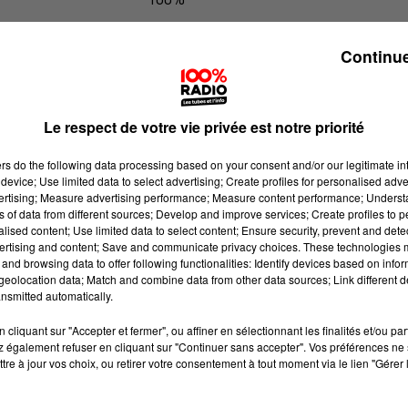
100% Radio les infos des Hautes-Py
Continue
Le respect de votre vie privée est notre priorité
ers
do the following data processing based on your consent and/or our legitimate int
device; Use limited data to select advertising; Create profiles for personalised adver
vertising; Measure advertising performance; Measure content performance; Unders
ns of data from different sources; Develop and improve services; Create profiles to 
alised content; Use limited data to select content; Ensure security, prevent and detect
ertising and content; Save and communicate privacy choices. These technologies
and browsing data to offer following functionalities: Identify devices based on infor
eolocation data; Match and combine data from other data sources; Link different de
nsmitted automatically.
cliquant sur "Accepter et fermer", ou affiner en sélectionnant les finalités et/ou pa
 également refuser en cliquant sur "Continuer sans accepter". Vos préférences ne 
tre à jour vos choix, ou retirer votre consentement à tout moment via le lien "Gérer 