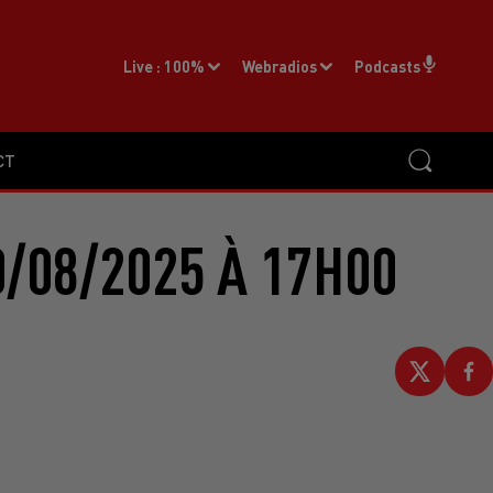
Live :
100%
Webradios
Podcasts
CT
/08/2025 À 17H00