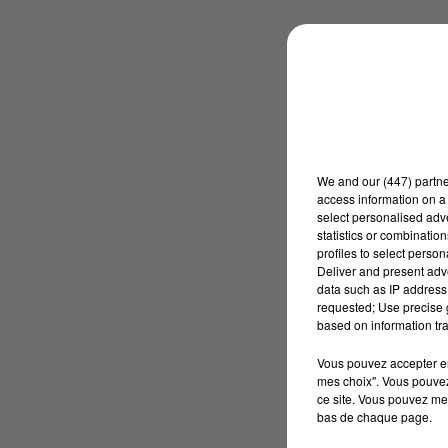
We and
our (447) partn
access information on a 
select personalised ad
statistics or combinatio
profiles to select person
Deliver and present adv
data such as IP address 
requested; Use precise g
based on information tra
Vous pouvez accepter en 
mes choix". Vous pouvez
ce site. Vous pouvez met
bas de chaque page.