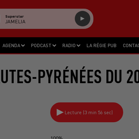
Superstar
JAMELIA
AGENDA
PODCAST
RADIO
LA RÉGIE PUB
CONTA
AUTES-PYRÉNÉES DU 20
Lecture (3 min 56 sec)
100%