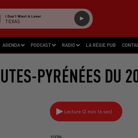
I Don't Want A Lover
TEXAS
AGENDA
PODCAST
RADIO
LA RÉGIE PUB
CONTA
AUTES-PYRÉNÉES DU 20
Lecture (2 min 16 sec)
100%