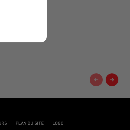
URS
PLAN DU SITE
LOGO