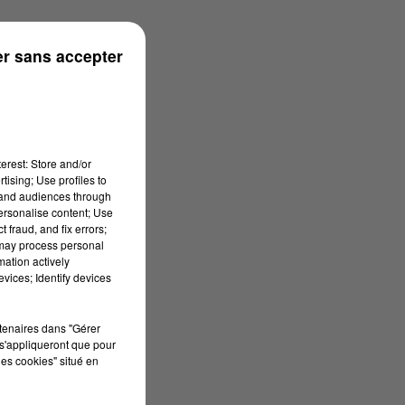
0/06/2026 à 11h00
r sans accepter
erest: Store and/or
tising; Use profiles to
tand audiences through
personalise content; Use
 fraud, and fix errors;
 may process personal
mation actively
vices; Identify devices
rtenaires dans "Gérer
s'appliqueront que pour
les cookies" situé en