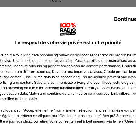
Les infos des Hautes-Pyrénées du 2
Continue
Le respect de votre vie privée est notre priorité
ers
do the following data processing based on your consent and/or our legitimate int
device; Use limited data to select advertising; Create profiles for personalised adver
vertising; Measure advertising performance; Measure content performance; Unders
ns of data from different sources; Develop and improve services; Create profiles to 
alised content; Use limited data to select content; Ensure security, prevent and detect
ertising and content; Save and communicate privacy choices. These technologies
and browsing data to offer following functionalities: Identify devices based on infor
eolocation data; Match and combine data from other data sources; Link different de
nsmitted automatically.
cliquant sur "Accepter et fermer", ou affiner en sélectionnant les finalités et/ou pa
 également refuser en cliquant sur "Continuer sans accepter". Vos préférences ne 
tre à jour vos choix, ou retirer votre consentement à tout moment via le lien "Gérer 