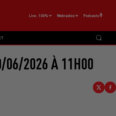
Live :
100%
Webradios
Podcasts
CT
/06/2026 À 11H00