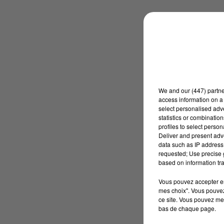
We and
our (447) partn
access information on a 
select personalised ad
statistics or combinatio
profiles to select person
Deliver and present adv
data such as IP address 
requested; Use precise g
based on information tra
Vous pouvez accepter en 
mes choix". Vous pouvez
ce site. Vous pouvez met
bas de chaque page.