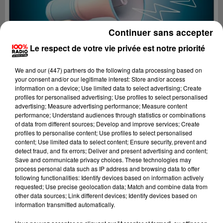
Continuer sans accepter
Le respect de votre vie privée est notre priorité
We and
our (447) partners
do the following data processing based on
your consent and/or our legitimate interest: Store and/or access
information on a device; Use limited data to select advertising; Create
profiles for personalised advertising; Use profiles to select personalised
advertising; Measure advertising performance; Measure content
performance; Understand audiences through statistics or combinations
of data from different sources; Develop and improve services; Create
profiles to personalise content; Use profiles to select personalised
content; Use limited data to select content; Ensure security, prevent and
Lecture (4 min 7 sec)
detect fraud, and fix errors; Deliver and present advertising and content;
Save and communicate privacy choices. These technologies may
process personal data such as IP address and browsing data to offer
following functionalities: Identify devices based on information actively
requested; Use precise geolocation data; Match and combine data from
100%
other data sources; Link different devices; Identify devices based on
information transmitted automatically.
100% Radio les infos des Hautes-Pyrénées