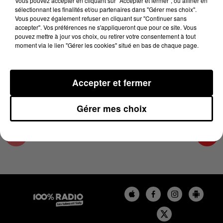
Vous pouvez accepter en cliquant sur "Accepter et fermer", ou affiner en
19 décembre 2024 - 4 min 7 sec
sélectionnant les finalités et/ou partenaires dans "Gérer mes choix".
Vous pouvez également refuser en cliquant sur "Continuer sans
LES INFOS DES HAUTES-PYRÉNÉES DU
accepter". Vos préférences ne s'appliqueront que pour ce site. Vous
19/12/2024 À 07H30
pouvez mettre à jour vos choix, ou retirer votre consentement à tout
moment via le lien "Gérer les cookies" situé en bas de chaque page.
Podcasts infos des Hautes-Pyrénées
Accepter et fermer
Gérer mes choix