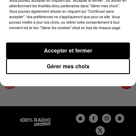
Vous pouvez accepter en cliquant sur "Accepter et fermer", ou affiner en
19 janvier 2024 - 2 min 22 sec
sélectionnant les finalités et/ou partenaires dans "Gérer mes choix".
Vous pouvez également refuser en cliquant sur "Continuer sans
LES INFOS DES HAUTES-PYRÉNÉES DU
accepter". Vos préférences ne s'appliqueront que pour ce site. Vous
19/01/2024 À 12H00
pouvez mettre à jour vos choix, ou retirer votre consentement à tout
moment via le lien "Gérer les cookies" situé en bas de chaque page.
Podcasts infos des Hautes-Pyrénées
Accepter et fermer
Gérer mes choix