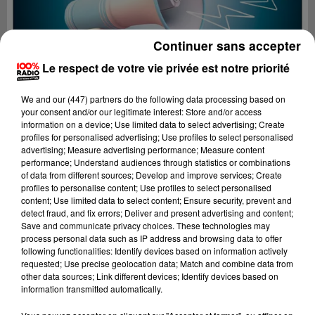
Continuer sans accepter
Le respect de votre vie privée est notre priorité
We and
our (447) partners
do the following data processing based on
your consent and/or our legitimate interest: Store and/or access
information on a device; Use limited data to select advertising; Create
profiles for personalised advertising; Use profiles to select personalised
advertising; Measure advertising performance; Measure content
performance; Understand audiences through statistics or combinations
of data from different sources; Develop and improve services; Create
profiles to personalise content; Use profiles to select personalised
content; Use limited data to select content; Ensure security, prevent and
Lecture (2 min 22 sec)
detect fraud, and fix errors; Deliver and present advertising and content;
Save and communicate privacy choices. These technologies may
process personal data such as IP address and browsing data to offer
following functionalities: Identify devices based on information actively
requested; Use precise geolocation data; Match and combine data from
100%
other data sources; Link different devices; Identify devices based on
information transmitted automatically.
100% Radio les infos des Hautes-Pyrénées