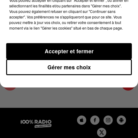
Vous pouvez accepter en cliquant sur "Accepter et fermer", ou affiner en
18 décembre 2023 - 4 min 15 sec
sélectionnant les finalités et/ou partenaires dans "Gérer mes choix".
Vous pouvez également refuser en cliquant sur "Continuer sans
LES INFOS DES HAUTES-PYRÉNÉES DU
accepter". Vos préférences ne s'appliqueront que pour ce site. Vous
18/12/2023 À 08H31
pouvez mettre à jour vos choix, ou retirer votre consentement à tout
moment via le lien "Gérer les cookies" situé en bas de chaque page.
Podcasts infos des Hautes-Pyrénées
Accepter et fermer
Gérer mes choix