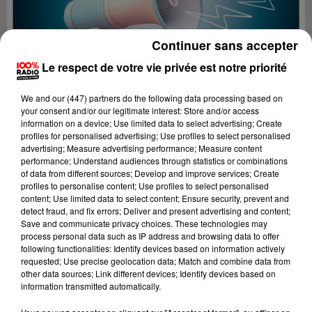
Continuer sans accepter
Le respect de votre vie privée est notre priorité
We and
our (447) partners
do the following data processing based on
your consent and/or our legitimate interest: Store and/or access
information on a device; Use limited data to select advertising; Create
profiles for personalised advertising; Use profiles to select personalised
advertising; Measure advertising performance; Measure content
performance; Understand audiences through statistics or combinations
of data from different sources; Develop and improve services; Create
profiles to personalise content; Use profiles to select personalised
content; Use limited data to select content; Ensure security, prevent and
Lecture (4 min 15 sec)
detect fraud, and fix errors; Deliver and present advertising and content;
Save and communicate privacy choices. These technologies may
process personal data such as IP address and browsing data to offer
following functionalities: Identify devices based on information actively
requested; Use precise geolocation data; Match and combine data from
100%
other data sources; Link different devices; Identify devices based on
information transmitted automatically.
100% Radio les infos des Hautes-Pyrénées