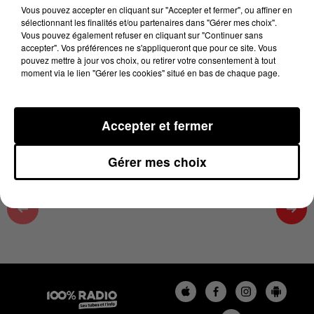
07h00
Vous pouvez accepter en cliquant sur "Accepter et fermer", ou affiner en
sélectionnant les finalités et/ou partenaires dans "Gérer mes choix".
18 juin 2026 - 4 min 11 sec
Vous pouvez également refuser en cliquant sur "Continuer sans
accepter". Vos préférences ne s'appliqueront que pour ce site. Vous
LES INFOS DES HAUTES-PYRÉNÉES DU
pouvez mettre à jour vos choix, ou retirer votre consentement à tout
18/06/2026 À 07H00
moment via le lien "Gérer les cookies" situé en bas de chaque page.
Podcasts infos des Hautes-Pyrénées
Accepter et fermer
Gérer mes choix