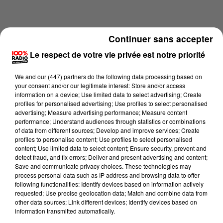
Continuer sans accepter
Le respect de votre vie privée est notre priorité
We and
our (447) partners
do the following data processing based on
your consent and/or our legitimate interest: Store and/or access
information on a device; Use limited data to select advertising; Create
profiles for personalised advertising; Use profiles to select personalised
advertising; Measure advertising performance; Measure content
performance; Understand audiences through statistics or combinations
of data from different sources; Develop and improve services; Create
profiles to personalise content; Use profiles to select personalised
content; Use limited data to select content; Ensure security, prevent and
Lecture (4 min 11 sec)
detect fraud, and fix errors; Deliver and present advertising and content;
Save and communicate privacy choices. These technologies may
process personal data such as IP address and browsing data to offer
following functionalities: Identify devices based on information actively
100%
requested; Use precise geolocation data; Match and combine data from
other data sources; Link different devices; Identify devices based on
Les infos des Hautes-Pyrénées du 18/06/2026 à
information transmitted automatically.