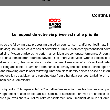
100% Radio les infos des Hautes-Py
Continue
Le respect de votre vie privée est notre priorité
ers
do the following data processing based on your consent and/or our legitimate int
device; Use limited data to select advertising; Create profiles for personalised adver
vertising; Measure advertising performance; Measure content performance; Unders
ns of data from different sources; Develop and improve services; Create profiles to 
alised content; Use limited data to select content; Ensure security, prevent and detect
ertising and content; Save and communicate privacy choices. These technologies
and browsing data to offer following functionalities: Identify devices based on infor
eolocation data; Match and combine data from other data sources; Link different de
nsmitted automatically.
cliquant sur "Accepter et fermer", ou affiner en sélectionnant les finalités et/ou pa
 également refuser en cliquant sur "Continuer sans accepter". Vos préférences ne 
tre à jour vos choix, ou retirer votre consentement à tout moment via le lien "Gérer 