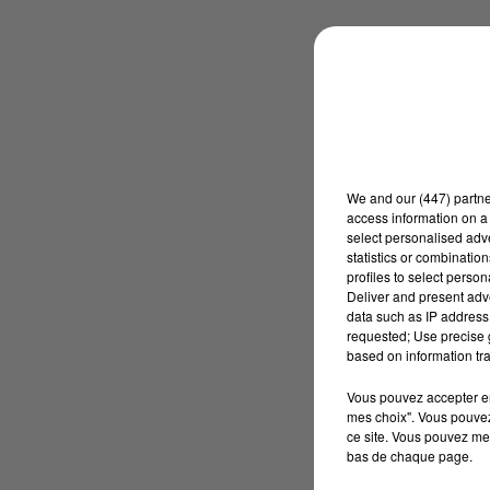
We and
our (447) partn
access information on a 
select personalised ad
statistics or combinatio
profiles to select person
Deliver and present adv
data such as IP address 
requested; Use precise g
based on information tra
Vous pouvez accepter en 
mes choix". Vous pouvez
ce site. Vous pouvez met
bas de chaque page.