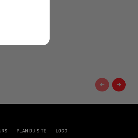
URS
PLAN DU SITE
LOGO