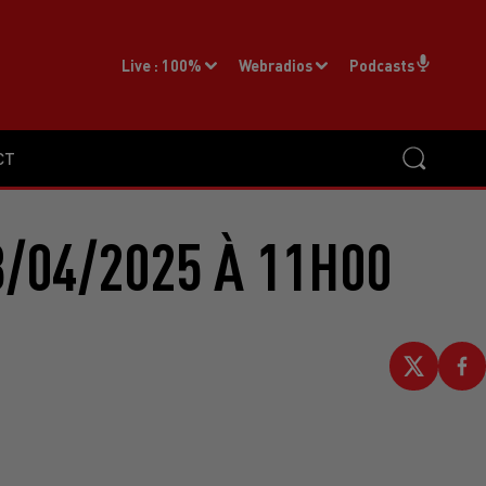
Live :
100%
Webradios
Podcasts
CT
/04/2025 À 11H00