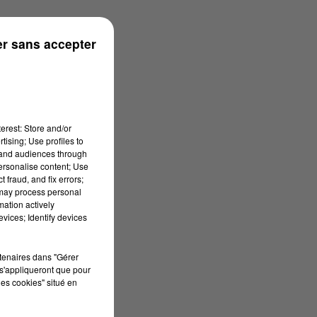
rénées
r sans accepter
erest: Store and/or
tising; Use profiles to
tand audiences through
personalise content; Use
 fraud, and fix errors;
 may process personal
mation actively
vices; Identify devices
rtenaires dans "Gérer
s'appliqueront que pour
les cookies" situé en