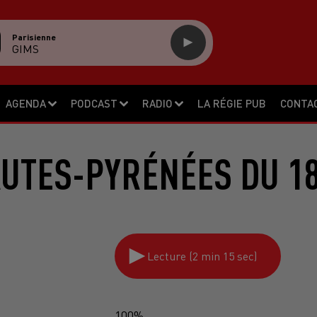
Parisienne
GIMS
AGENDA
PODCAST
RADIO
LA RÉGIE PUB
CONTA
AUTES-PYRÉNÉES DU 18
Lecture (2 min 15 sec)
100%