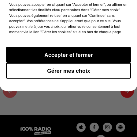
14h43
Vous pouvez accepter en cliquant sur "Accepter et fermer", ou affiner en
sélectionnant les finalités et/ou partenaires dans "Gérer mes choix".
17 juin 2026 - 3 min 15 sec
Vous pouvez également refuser en cliquant sur "Continuer sans
accepter". Vos préférences ne s'appliqueront que pour ce site. Vous
LES INFOS DES HAUTES-PYRÉNÉES DU
pouvez mettre à jour vos choix, ou retirer votre consentement à tout
17/06/2026 À 14H43
moment via le lien "Gérer les cookies" situé en bas de chaque page.
Podcasts infos des Hautes-Pyrénées
Accepter et fermer
Gérer mes choix