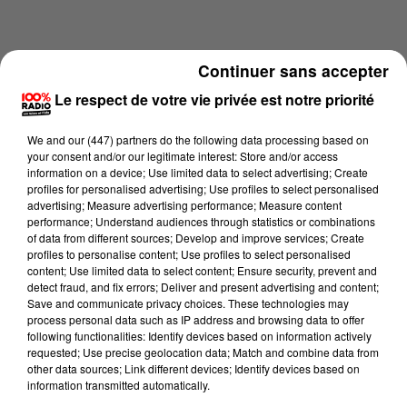
Continuer sans accepter
Le respect de votre vie privée est notre priorité
We and
our (447) partners
do the following data processing based on
your consent and/or our legitimate interest: Store and/or access
information on a device; Use limited data to select advertising; Create
profiles for personalised advertising; Use profiles to select personalised
advertising; Measure advertising performance; Measure content
performance; Understand audiences through statistics or combinations
of data from different sources; Develop and improve services; Create
profiles to personalise content; Use profiles to select personalised
content; Use limited data to select content; Ensure security, prevent and
Lecture (3 min 15 sec)
detect fraud, and fix errors; Deliver and present advertising and content;
Save and communicate privacy choices. These technologies may
process personal data such as IP address and browsing data to offer
following functionalities: Identify devices based on information actively
100%
requested; Use precise geolocation data; Match and combine data from
other data sources; Link different devices; Identify devices based on
Les infos des Hautes-Pyrénées du 17/06/2026 à
information transmitted automatically.