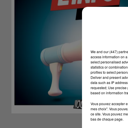
We and
our (447) partn
access information on a 
select personalised ad
statistics or combinatio
profiles to select person
Deliver and present adv
data such as IP address 
requested; Use precise g
based on information tra
Vous pouvez accepter en 
mes choix". Vous pouvez
ce site. Vous pouvez met
bas de chaque page.