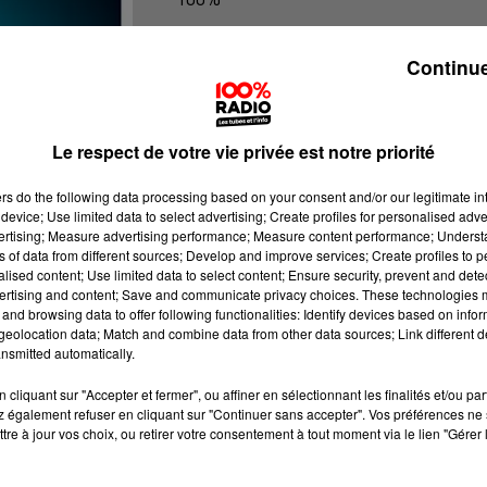
100% radio les infos des Hautes-Pyr
Continue
Le respect de votre vie privée est notre priorité
ers
do the following data processing based on your consent and/or our legitimate int
device; Use limited data to select advertising; Create profiles for personalised adver
vertising; Measure advertising performance; Measure content performance; Unders
ns of data from different sources; Develop and improve services; Create profiles to 
alised content; Use limited data to select content; Ensure security, prevent and detect
ertising and content; Save and communicate privacy choices. These technologies
and browsing data to offer following functionalities: Identify devices based on infor
eolocation data; Match and combine data from other data sources; Link different de
nsmitted automatically.
cliquant sur "Accepter et fermer", ou affiner en sélectionnant les finalités et/ou pa
 également refuser en cliquant sur "Continuer sans accepter". Vos préférences ne 
tre à jour vos choix, ou retirer votre consentement à tout moment via le lien "Gérer 