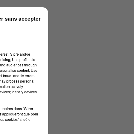
énées
r sans accepter
erest: Store and/or
tising; Use profiles to
tand audiences through
personalise content; Use
 fraud, and fix errors;
 may process personal
mation actively
vices; Identify devices
rtenaires dans "Gérer
s'appliqueront que pour
les cookies" situé en