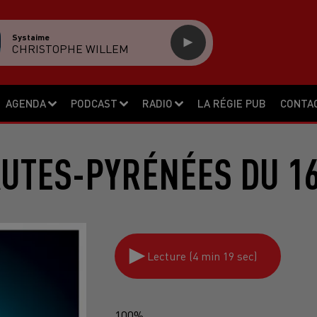
Systaime
CHRISTOPHE WILLEM
AGENDA
PODCAST
RADIO
LA RÉGIE PUB
CONTA
AUTES-PYRÉNÉES DU 16
Lecture (4 min 19 sec)
100%