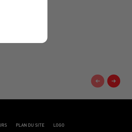
URS
PLAN DU SITE
LOGO