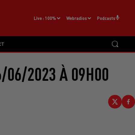
Live :
100%
Webradios
Podcasts
CT
/06/2023 À 09H00