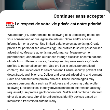
Continuer sans accepter
Le respect de votre vie privée est notre priorité
We and
our (447) partners
do the following data processing based on
your consent and/or our legitimate interest: Store and/or access
information on a device; Use limited data to select advertising; Create
profiles for personalised advertising; Use profiles to select personalised
advertising; Measure advertising performance; Measure content
performance; Understand audiences through statistics or combinations
of data from different sources; Develop and improve services; Create
profiles to personalise content; Use profiles to select personalised
content; Use limited data to select content; Ensure security, prevent and
Lecture (2 min 22 sec)
detect fraud, and fix errors; Deliver and present advertising and content;
Save and communicate privacy choices. These technologies may
process personal data such as IP address and browsing data to offer
following functionalities: Identify devices based on information actively
requested; Use precise geolocation data; Match and combine data from
100%
other data sources; Link different devices; Identify devices based on
information transmitted automatically.
100% Radio les infos des Hautes-Pyrénées