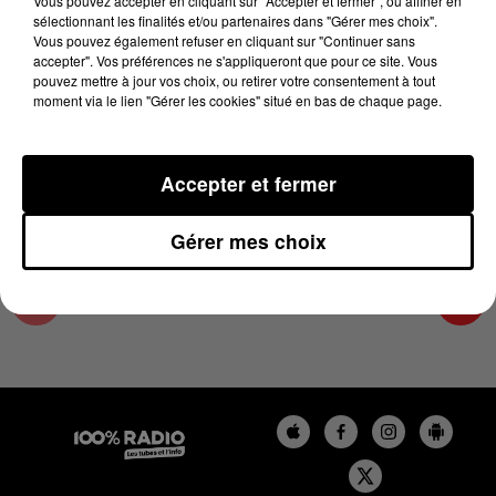
Vous pouvez accepter en cliquant sur "Accepter et fermer", ou affiner en
15 décembre 2023 - 2 min 22 sec
sélectionnant les finalités et/ou partenaires dans "Gérer mes choix".
Vous pouvez également refuser en cliquant sur "Continuer sans
LES INFOS DES HAUTES-PYRÉNÉES DU
accepter". Vos préférences ne s'appliqueront que pour ce site. Vous
15/12/2023 À 15H00
pouvez mettre à jour vos choix, ou retirer votre consentement à tout
moment via le lien "Gérer les cookies" situé en bas de chaque page.
Podcasts infos des Hautes-Pyrénées
Accepter et fermer
Gérer mes choix