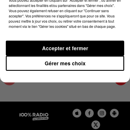
Vous pouvez accepter en cliquant sur "Accepter et fermer", ou affiner en
15 octobre 2024 - 4 min 25 sec
sélectionnant les finalités et/ou partenaires dans "Gérer mes choix".
Vous pouvez également refuser en cliquant sur "Continuer sans
LES INFOS DES HAUTES-PYRÉNÉES DU
accepter". Vos préférences ne s'appliqueront que pour ce site. Vous
15/10/2024 À 07H00
pouvez mettre à jour vos choix, ou retirer votre consentement à tout
moment via le lien "Gérer les cookies" situé en bas de chaque page.
Podcasts infos des Hautes-Pyrénées
Accepter et fermer
Gérer mes choix