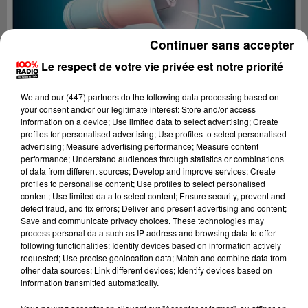
Continuer sans accepter
Le respect de votre vie privée est notre priorité
We and
our (447) partners
do the following data processing based on
your consent and/or our legitimate interest: Store and/or access
information on a device; Use limited data to select advertising; Create
profiles for personalised advertising; Use profiles to select personalised
advertising; Measure advertising performance; Measure content
performance; Understand audiences through statistics or combinations
of data from different sources; Develop and improve services; Create
profiles to personalise content; Use profiles to select personalised
content; Use limited data to select content; Ensure security, prevent and
Lecture (4 min 25 sec)
detect fraud, and fix errors; Deliver and present advertising and content;
Save and communicate privacy choices. These technologies may
process personal data such as IP address and browsing data to offer
following functionalities: Identify devices based on information actively
requested; Use precise geolocation data; Match and combine data from
100%
other data sources; Link different devices; Identify devices based on
information transmitted automatically.
100% Radio les infos des Hautes-Pyrénées