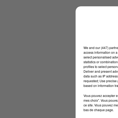
We and
our (447) partn
access information on a 
select personalised ad
statistics or combinatio
profiles to select person
Deliver and present adv
data such as IP address 
requested; Use precise g
based on information tra
Vous pouvez accepter en 
mes choix". Vous pouvez
ce site. Vous pouvez met
bas de chaque page.