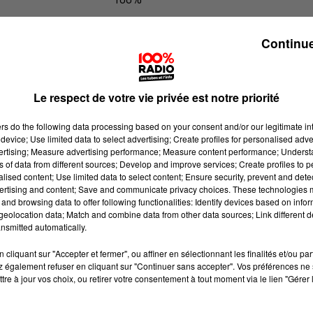
100% Radio les infos des Hautes-Py
Continue
Le respect de votre vie privée est notre priorité
ers
do the following data processing based on your consent and/or our legitimate int
device; Use limited data to select advertising; Create profiles for personalised adver
vertising; Measure advertising performance; Measure content performance; Unders
ns of data from different sources; Develop and improve services; Create profiles to 
alised content; Use limited data to select content; Ensure security, prevent and detect
ertising and content; Save and communicate privacy choices. These technologies
and browsing data to offer following functionalities: Identify devices based on infor
eolocation data; Match and combine data from other data sources; Link different de
nsmitted automatically.
cliquant sur "Accepter et fermer", ou affiner en sélectionnant les finalités et/ou pa
 également refuser en cliquant sur "Continuer sans accepter". Vos préférences ne 
tre à jour vos choix, ou retirer votre consentement à tout moment via le lien "Gérer 