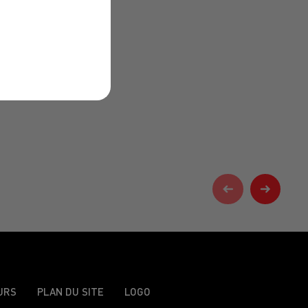
URS
PLAN DU SITE
LOGO