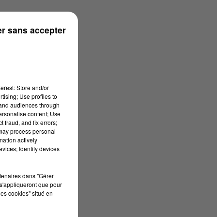
rénées
r sans accepter
erest: Store and/or
tising; Use profiles to
tand audiences through
personalise content; Use
 fraud, and fix errors;
 may process personal
mation actively
vices; Identify devices
rtenaires dans "Gérer
s'appliqueront que pour
les cookies" situé en