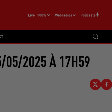
Live :
100%
Webradios
Podcasts
CT
/05/2025 À 17H59