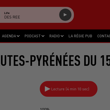
Life
DES REE
AGENDA
PODCAST
RADIO
LA RÉGIE PUB
CONTA
AUTES-PYRÉNÉES DU 15
Lecture (4 min 10 sec)
100%