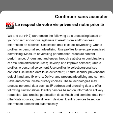
Continuer sans accepter
Le respect de votre vie privée est notre priorité
We and
our (447) partners
do the following data processing based on
your consent and/or our legitimate interest: Store and/or access
information on a device; Use limited data to select advertising; Create
profiles for personalised advertising; Use profiles to select personalised
advertising; Measure advertising performance; Measure content
performance; Understand audiences through statistics or combinations
of data from different sources; Develop and improve services; Create
profiles to personalise content; Use profiles to select personalised
content; Use limited data to select content; Ensure security, prevent and
Lecture (4 min 26 sec)
detect fraud, and fix errors; Deliver and present advertising and content;
Save and communicate privacy choices. These technologies may
process personal data such as IP address and browsing data to offer
following functionalities: Identify devices based on information actively
requested; Use precise geolocation data; Match and combine data from
100%
other data sources; Link different devices; Identify devices based on
information transmitted automatically.
100% Radio les infos des Hautes-Pyrénées