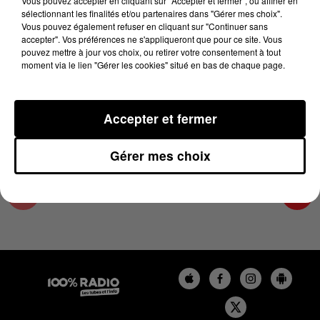
Vous pouvez accepter en cliquant sur "Accepter et fermer", ou affiner en
15 mai 2025 - 4 min 26 sec
sélectionnant les finalités et/ou partenaires dans "Gérer mes choix".
Vous pouvez également refuser en cliquant sur "Continuer sans
LES INFOS DES HAUTES-PYRÉNÉES DU
accepter". Vos préférences ne s'appliqueront que pour ce site. Vous
15/05/2025 À 07H29
pouvez mettre à jour vos choix, ou retirer votre consentement à tout
moment via le lien "Gérer les cookies" situé en bas de chaque page.
Podcasts infos des Hautes-Pyrénées
Accepter et fermer
Gérer mes choix