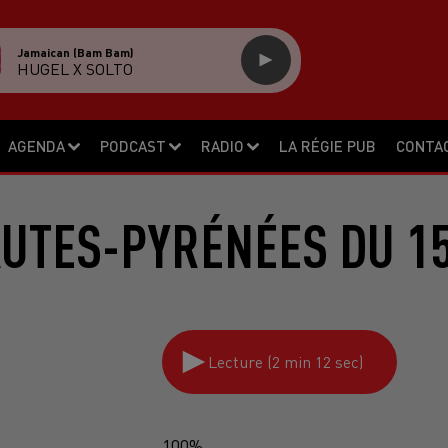
Jamaican (bam Bam)
HUGEL X SOLTO
AGENDA
PODCAST
RADIO
LA RÉGIE PUB
CONTA
AUTES-PYRÉNÉES DU 15
Lecture (2 min 12 sec)
100%