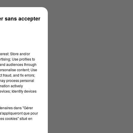
rénées
r sans accepter
erest: Store and/or
tising; Use profiles to
tand audiences through
personalise content; Use
 fraud, and fix errors;
 may process personal
mation actively
vices; Identify devices
rtenaires dans "Gérer
s'appliqueront que pour
les cookies" situé en