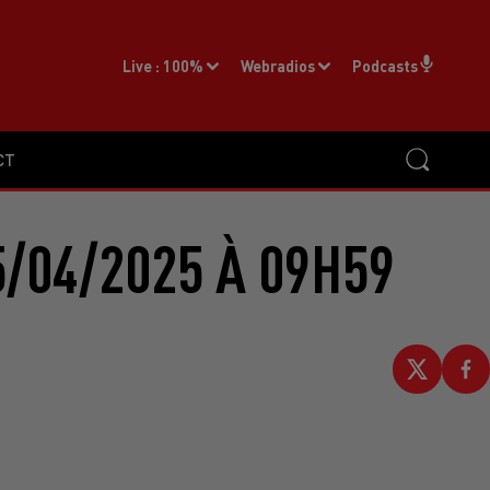
Live :
100%
Webradios
Podcasts
CT
/04/2025 À 09H59