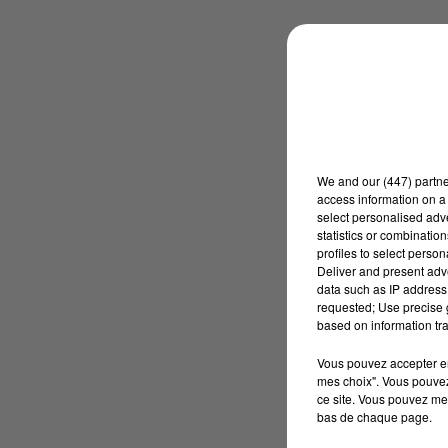
We and
our (447) partn
access information on a 
select personalised ad
statistics or combinatio
profiles to select person
Deliver and present adv
data such as IP address 
requested; Use precise g
based on information tra
Vous pouvez accepter en 
mes choix". Vous pouvez
ce site. Vous pouvez met
bas de chaque page.