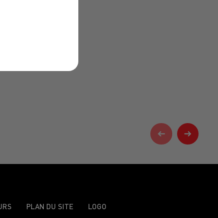
URS
PLAN DU SITE
LOGO