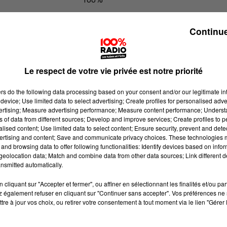
100% Radio les infos des Hautes-Py
Continue
Le respect de votre vie privée est notre priorité
ers
do the following data processing based on your consent and/or our legitimate int
device; Use limited data to select advertising; Create profiles for personalised adver
vertising; Measure advertising performance; Measure content performance; Unders
ns of data from different sources; Develop and improve services; Create profiles to 
alised content; Use limited data to select content; Ensure security, prevent and detect
ertising and content; Save and communicate privacy choices. These technologies
and browsing data to offer following functionalities: Identify devices based on infor
eolocation data; Match and combine data from other data sources; Link different de
nsmitted automatically.
cliquant sur "Accepter et fermer", ou affiner en sélectionnant les finalités et/ou pa
 également refuser en cliquant sur "Continuer sans accepter". Vos préférences ne 
tre à jour vos choix, ou retirer votre consentement à tout moment via le lien "Gérer 