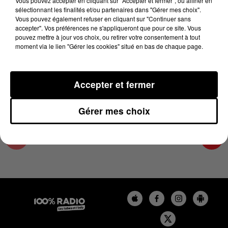
Vous pouvez accepter en cliquant sur "Accepter et fermer", ou affiner en
15 avril 2024 - 4 min 29 sec
sélectionnant les finalités et/ou partenaires dans "Gérer mes choix".
Vous pouvez également refuser en cliquant sur "Continuer sans
LES INFOS DES HAUTES-PYRÉNÉES DU
accepter". Vos préférences ne s'appliqueront que pour ce site. Vous
15/04/2024 À 18H00
pouvez mettre à jour vos choix, ou retirer votre consentement à tout
moment via le lien "Gérer les cookies" situé en bas de chaque page.
Podcasts infos des Hautes-Pyrénées
Accepter et fermer
Gérer mes choix