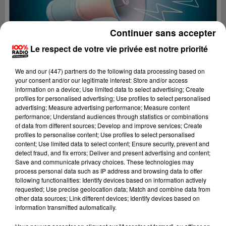
Continuer sans accepter
Le respect de votre vie privée est notre priorité
We and
our (447) partners
do the following data processing based on
your consent and/or our legitimate interest: Store and/or access
information on a device; Use limited data to select advertising; Create
profiles for personalised advertising; Use profiles to select personalised
advertising; Measure advertising performance; Measure content
performance; Understand audiences through statistics or combinations
of data from different sources; Develop and improve services; Create
profiles to personalise content; Use profiles to select personalised
content; Use limited data to select content; Ensure security, prevent and
Lecture (4 min 29 sec)
detect fraud, and fix errors; Deliver and present advertising and content;
Save and communicate privacy choices. These technologies may
process personal data such as IP address and browsing data to offer
following functionalities: Identify devices based on information actively
requested; Use precise geolocation data; Match and combine data from
100%
other data sources; Link different devices; Identify devices based on
information transmitted automatically.
100% Radio les infos des Hautes-Pyrénées