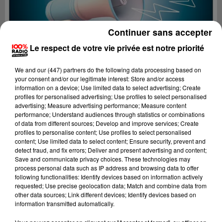
Continuer sans accepter
Le respect de votre vie privée est notre priorité
We and
our (447) partners
do the following data processing based on
your consent and/or our legitimate interest: Store and/or access
information on a device; Use limited data to select advertising; Create
profiles for personalised advertising; Use profiles to select personalised
advertising; Measure advertising performance; Measure content
performance; Understand audiences through statistics or combinations
of data from different sources; Develop and improve services; Create
profiles to personalise content; Use profiles to select personalised
content; Use limited data to select content; Ensure security, prevent and
Lecture (4 min 24 sec)
detect fraud, and fix errors; Deliver and present advertising and content;
Save and communicate privacy choices. These technologies may
process personal data such as IP address and browsing data to offer
following functionalities: Identify devices based on information actively
requested; Use precise geolocation data; Match and combine data from
100%
other data sources; Link different devices; Identify devices based on
information transmitted automatically.
100% Radio les infos des Hautes-Pyrénées