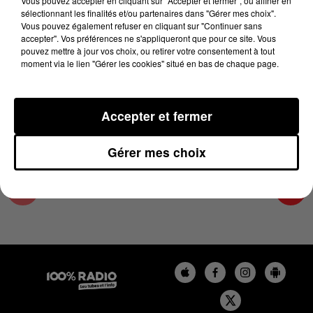
Vous pouvez accepter en cliquant sur "Accepter et fermer", ou affiner en
14 novembre 2024 - 4 min 24 sec
sélectionnant les finalités et/ou partenaires dans "Gérer mes choix".
Vous pouvez également refuser en cliquant sur "Continuer sans
LES INFOS DES HAUTES-PYRÉNÉES DU
accepter". Vos préférences ne s'appliqueront que pour ce site. Vous
14/11/2024 À 07H59
pouvez mettre à jour vos choix, ou retirer votre consentement à tout
moment via le lien "Gérer les cookies" situé en bas de chaque page.
Podcasts infos des Hautes-Pyrénées
Accepter et fermer
Gérer mes choix