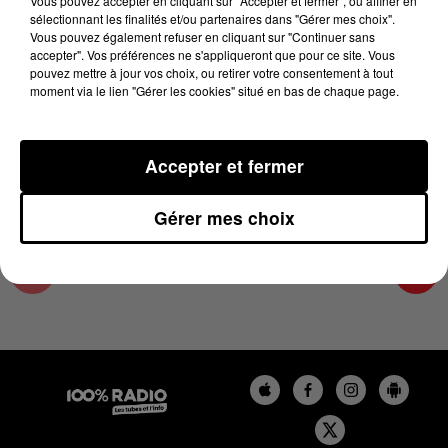
Vous pouvez accepter en cliquant sur "Accepter et fermer", ou affiner en
14 juin 2024 - 2 min 22 sec
sélectionnant les finalités et/ou partenaires dans "Gérer mes choix".
Vous pouvez également refuser en cliquant sur "Continuer sans
LES INFOS DES HAUTES-PYRÉNÉES DU
accepter". Vos préférences ne s'appliqueront que pour ce site. Vous
14/06/2024 À 09H59
pouvez mettre à jour vos choix, ou retirer votre consentement à tout
moment via le lien "Gérer les cookies" situé en bas de chaque page.
Podcasts infos des Hautes-Pyrénées
Accepter et fermer
Gérer mes choix