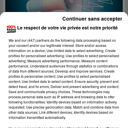
Continuer sans accepter
Le respect de votre vie privée est notre priorité
We and
our (447) partners
do the following data processing based on
your consent and/or our legitimate interest: Store and/or access
information on a device; Use limited data to select advertising; Create
profiles for personalised advertising; Use profiles to select personalised
advertising; Measure advertising performance; Measure content
performance; Understand audiences through statistics or combinations
of data from different sources; Develop and improve services; Create
profiles to personalise content; Use profiles to select personalised
content; Use limited data to select content; Ensure security, prevent and
Lecture (2 min 22 sec)
detect fraud, and fix errors; Deliver and present advertising and content;
Save and communicate privacy choices. These technologies may
process personal data such as IP address and browsing data to offer
following functionalities: Identify devices based on information actively
requested; Use precise geolocation data; Match and combine data from
100%
other data sources; Link different devices; Identify devices based on
information transmitted automatically.
100% Radio les infos des Hautes-Pyrénées