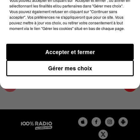
Vous pouvez accepter en cliquant sur "Accepter et fermer", ou affiner en
14 avril 2025 - 4 min 15 sec
sélectionnant les finalités et/ou partenaires dans "Gérer mes choix".
Vous pouvez également refuser en cliquant sur "Continuer sans
LES INFOS DES HAUTES-PYRÉNÉES DU
accepter". Vos préférences ne s'appliqueront que pour ce site. Vous
14/04/2025 À 08H59
pouvez mettre à jour vos choix, ou retirer votre consentement à tout
moment via le lien "Gérer les cookies" situé en bas de chaque page.
Podcasts infos des Hautes-Pyrénées
Accepter et fermer
Gérer mes choix