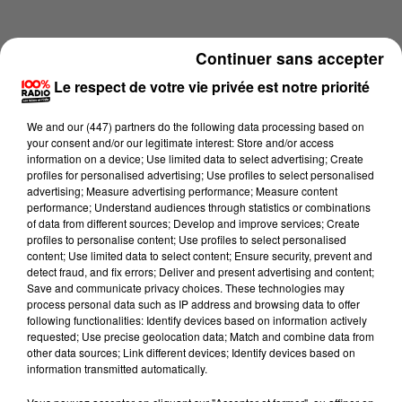
Continuer sans accepter
Le respect de votre vie privée est notre priorité
We and
our (447) partners
do the following data processing based on
your consent and/or our legitimate interest: Store and/or access
information on a device; Use limited data to select advertising; Create
profiles for personalised advertising; Use profiles to select personalised
advertising; Measure advertising performance; Measure content
performance; Understand audiences through statistics or combinations
of data from different sources; Develop and improve services; Create
profiles to personalise content; Use profiles to select personalised
content; Use limited data to select content; Ensure security, prevent and
Lecture (4 min 15 sec)
detect fraud, and fix errors; Deliver and present advertising and content;
Save and communicate privacy choices. These technologies may
process personal data such as IP address and browsing data to offer
following functionalities: Identify devices based on information actively
requested; Use precise geolocation data; Match and combine data from
100%
other data sources; Link different devices; Identify devices based on
information transmitted automatically.
100% Radio les infos des Hautes-Pyrénées