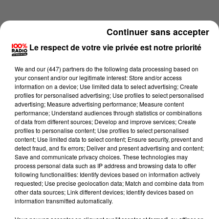
Continuer sans accepter
Le respect de votre vie privée est notre priorité
We and
our (447) partners
do the following data processing based on
your consent and/or our legitimate interest: Store and/or access
information on a device; Use limited data to select advertising; Create
profiles for personalised advertising; Use profiles to select personalised
advertising; Measure advertising performance; Measure content
performance; Understand audiences through statistics or combinations
of data from different sources; Develop and improve services; Create
profiles to personalise content; Use profiles to select personalised
content; Use limited data to select content; Ensure security, prevent and
Lecture (2 min 14 sec)
detect fraud, and fix errors; Deliver and present advertising and content;
Save and communicate privacy choices. These technologies may
process personal data such as IP address and browsing data to offer
following functionalities: Identify devices based on information actively
requested; Use precise geolocation data; Match and combine data from
100%
other data sources; Link different devices; Identify devices based on
information transmitted automatically.
100% Radio les infos des Hautes-Pyrénées