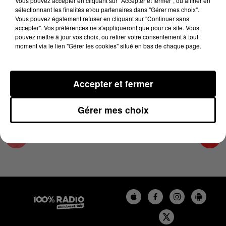
Vous pouvez accepter en cliquant sur "Accepter et fermer", ou affiner en
14 février 2025 - 2 min 14 sec
sélectionnant les finalités et/ou partenaires dans "Gérer mes choix".
Vous pouvez également refuser en cliquant sur "Continuer sans
LES INFOS DES HAUTES-PYRÉNÉES DU
accepter". Vos préférences ne s'appliqueront que pour ce site. Vous
14/02/2025 À 11H00
pouvez mettre à jour vos choix, ou retirer votre consentement à tout
moment via le lien "Gérer les cookies" situé en bas de chaque page.
Podcasts infos des Hautes-Pyrénées
Accepter et fermer
Gérer mes choix