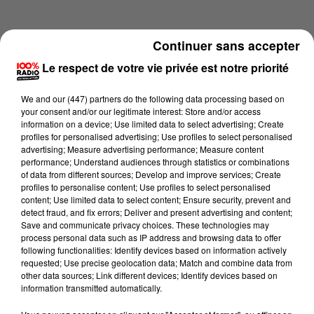
Continuer sans accepter
Le respect de votre vie privée est notre priorité
We and
our (447) partners
do the following data processing based on
your consent and/or our legitimate interest: Store and/or access
information on a device; Use limited data to select advertising; Create
profiles for personalised advertising; Use profiles to select personalised
advertising; Measure advertising performance; Measure content
performance; Understand audiences through statistics or combinations
of data from different sources; Develop and improve services; Create
profiles to personalise content; Use profiles to select personalised
content; Use limited data to select content; Ensure security, prevent and
Lecture (4 min 11 sec)
detect fraud, and fix errors; Deliver and present advertising and content;
Save and communicate privacy choices. These technologies may
process personal data such as IP address and browsing data to offer
following functionalities: Identify devices based on information actively
requested; Use precise geolocation data; Match and combine data from
100%
other data sources; Link different devices; Identify devices based on
information transmitted automatically.
100% Radio les infos des Hautes-Pyrénées