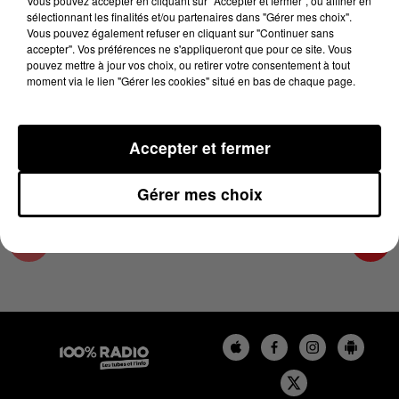
Vous pouvez accepter en cliquant sur "Accepter et fermer", ou affiner en
14 février 2025 - 4 min 11 sec
sélectionnant les finalités et/ou partenaires dans "Gérer mes choix".
Vous pouvez également refuser en cliquant sur "Continuer sans
LES INFOS DES HAUTES-PYRÉNÉES DU
accepter". Vos préférences ne s'appliqueront que pour ce site. Vous
14/02/2025 À 06H59
pouvez mettre à jour vos choix, ou retirer votre consentement à tout
moment via le lien "Gérer les cookies" situé en bas de chaque page.
Podcasts infos des Hautes-Pyrénées
Accepter et fermer
Gérer mes choix