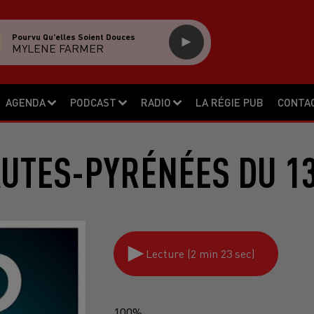
Pourvu Qu'elles Soient Douces
MYLENE FARMER
AGENDA
PODCAST
RADIO
LA RÉGIE PUB
CONTA
AUTES-PYRÉNÉES DU 13
Lecture (2 min 23 sec)
100%