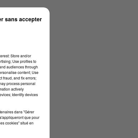
rénées
r sans accepter
erest: Store and/or
tising; Use profiles to
tand audiences through
personalise content; Use
 fraud, and fix errors;
 may process personal
mation actively
vices; Identify devices
rtenaires dans "Gérer
s'appliqueront que pour
les cookies" situé en