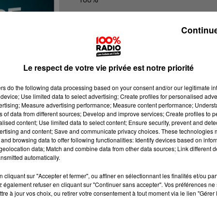
100% Radio les infos des Hautes-Py
Continue
Le respect de votre vie privée est notre priorité
ers
do the following data processing based on your consent and/or our legitimate int
device; Use limited data to select advertising; Create profiles for personalised adver
vertising; Measure advertising performance; Measure content performance; Unders
ns of data from different sources; Develop and improve services; Create profiles to 
alised content; Use limited data to select content; Ensure security, prevent and detect
ertising and content; Save and communicate privacy choices. These technologies
and browsing data to offer following functionalities: Identify devices based on infor
eolocation data; Match and combine data from other data sources; Link different de
nsmitted automatically.
cliquant sur "Accepter et fermer", ou affiner en sélectionnant les finalités et/ou pa
 également refuser en cliquant sur "Continuer sans accepter". Vos préférences ne 
tre à jour vos choix, ou retirer votre consentement à tout moment via le lien "Gérer 