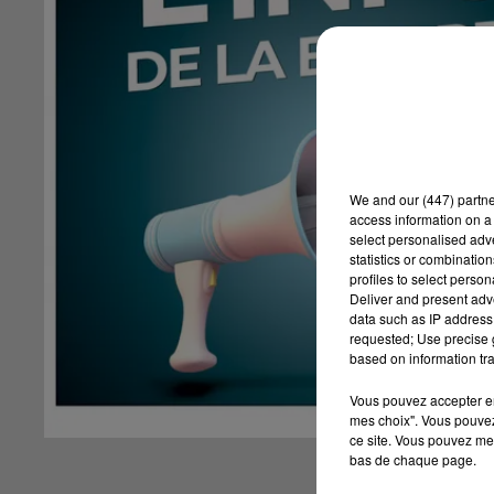
We and
our (447) partn
access information on a 
select personalised ad
statistics or combinatio
profiles to select person
Deliver and present adv
data such as IP address 
requested; Use precise g
based on information tra
Vous pouvez accepter en 
mes choix". Vous pouvez
ce site. Vous pouvez met
bas de chaque page.