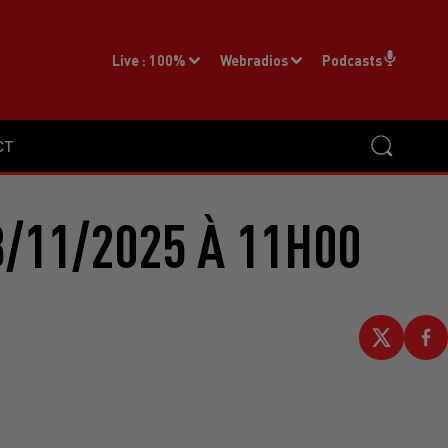
Live :
100%
Webradios
Podcasts
CT
/11/2025 À 11H00