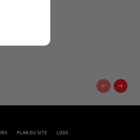
URS
PLAN DU SITE
LOGO