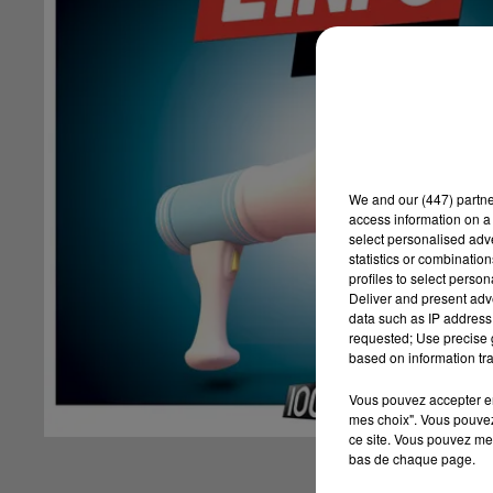
We and
our (447) partn
access information on a 
select personalised ad
statistics or combinatio
profiles to select person
Deliver and present adv
data such as IP address 
requested; Use precise g
based on information tra
Vous pouvez accepter en 
mes choix". Vous pouvez
ce site. Vous pouvez met
bas de chaque page.