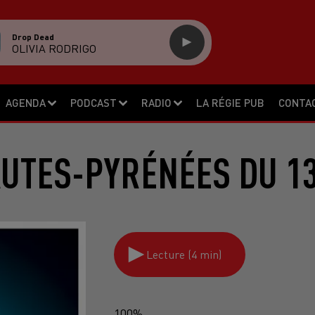
Drop Dead
OLIVIA RODRIGO
AGENDA
PODCAST
RADIO
LA RÉGIE PUB
CONTA
AUTES-PYRÉNÉES DU 13
Lecture (4 min)
100%