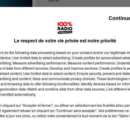
100% Radio les infos des Hautes-Py
Continue
Le respect de votre vie privée est notre priorité
ers
do the following data processing based on your consent and/or our legitimate int
device; Use limited data to select advertising; Create profiles for personalised adver
vertising; Measure advertising performance; Measure content performance; Unders
ns of data from different sources; Develop and improve services; Create profiles to 
alised content; Use limited data to select content; Ensure security, prevent and detect
ertising and content; Save and communicate privacy choices. These technologies
and browsing data to offer following functionalities: Identify devices based on infor
eolocation data; Match and combine data from other data sources; Link different de
nsmitted automatically.
cliquant sur "Accepter et fermer", ou affiner en sélectionnant les finalités et/ou pa
 également refuser en cliquant sur "Continuer sans accepter". Vos préférences ne 
tre à jour vos choix, ou retirer votre consentement à tout moment via le lien "Gérer 