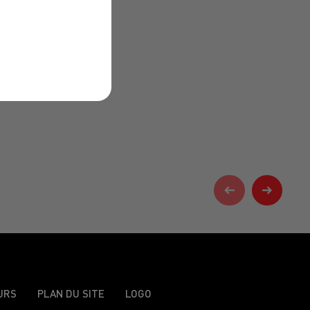
URS
PLAN DU SITE
LOGO