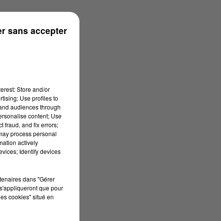
rénées
r sans accepter
erest: Store and/or
tising; Use profiles to
tand audiences through
personalise content; Use
 fraud, and fix errors;
 may process personal
mation actively
vices; Identify devices
rtenaires dans "Gérer
s'appliqueront que pour
les cookies" situé en