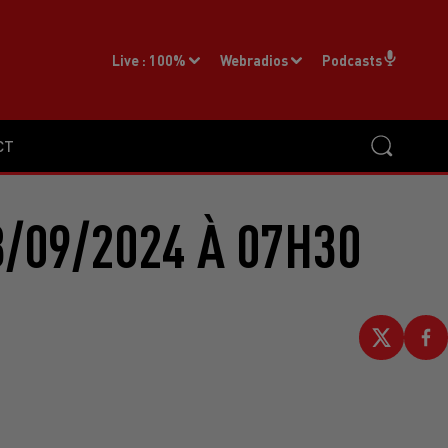
Live :
100%
Webradios
Podcasts
CT
/09/2024 À 07H30