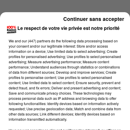
Continuer sans accepter
Le respect de votre vie privée est notre priorité
We and
our (447) partners
do the following data processing based on
your consent and/or our legitimate interest: Store and/or access
information on a device; Use limited data to select advertising; Create
profiles for personalised advertising; Use profiles to select personalised
advertising; Measure advertising performance; Measure content
performance; Understand audiences through statistics or combinations
of data from different sources; Develop and improve services; Create
profiles to personalise content; Use profiles to select personalised
content; Use limited data to select content; Ensure security, prevent and
Lecture (4 min 16 sec)
detect fraud, and fix errors; Deliver and present advertising and content;
Save and communicate privacy choices. These technologies may
process personal data such as IP address and browsing data to offer
following functionalities: Identify devices based on information actively
requested; Use precise geolocation data; Match and combine data from
100%
other data sources; Link different devices; Identify devices based on
information transmitted automatically.
100% Radio les infos des Hautes-Pyrénées