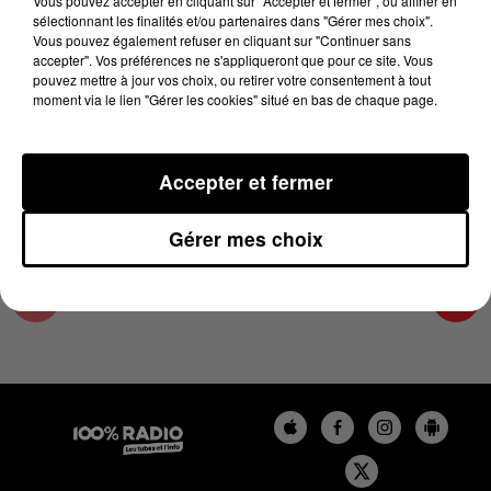
Vous pouvez accepter en cliquant sur "Accepter et fermer", ou affiner en
13 juin 2025 - 4 min 16 sec
sélectionnant les finalités et/ou partenaires dans "Gérer mes choix".
Vous pouvez également refuser en cliquant sur "Continuer sans
LES INFOS DES HAUTES-PYRÉNÉES DU
accepter". Vos préférences ne s'appliqueront que pour ce site. Vous
13/06/2025 À 08H00
pouvez mettre à jour vos choix, ou retirer votre consentement à tout
moment via le lien "Gérer les cookies" situé en bas de chaque page.
Podcasts infos des Hautes-Pyrénées
Accepter et fermer
Gérer mes choix