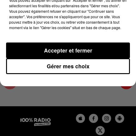
Vous pouvez accepter en cliquant sur "Accepter et fermer", ou affiner en
13 février 2025 - 4 min 14 sec
sélectionnant les finalités et/ou partenaires dans "Gérer mes choix".
Vous pouvez également refuser en cliquant sur "Continuer sans
LES INFOS DES HAUTES-PYRÉNÉES DU
accepter". Vos préférences ne s'appliqueront que pour ce site. Vous
13/02/2025 À 09H00
pouvez mettre à jour vos choix, ou retirer votre consentement à tout
moment via le lien "Gérer les cookies" situé en bas de chaque page.
Podcasts infos des Hautes-Pyrénées
Accepter et fermer
Gérer mes choix