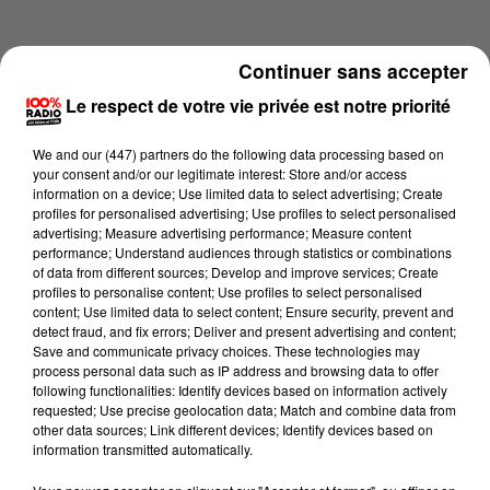
Continuer sans accepter
Le respect de votre vie privée est notre priorité
We and
our (447) partners
do the following data processing based on
your consent and/or our legitimate interest: Store and/or access
information on a device; Use limited data to select advertising; Create
profiles for personalised advertising; Use profiles to select personalised
advertising; Measure advertising performance; Measure content
performance; Understand audiences through statistics or combinations
of data from different sources; Develop and improve services; Create
profiles to personalise content; Use profiles to select personalised
content; Use limited data to select content; Ensure security, prevent and
Lecture (4 min 14 sec)
detect fraud, and fix errors; Deliver and present advertising and content;
Save and communicate privacy choices. These technologies may
process personal data such as IP address and browsing data to offer
following functionalities: Identify devices based on information actively
requested; Use precise geolocation data; Match and combine data from
100%
other data sources; Link different devices; Identify devices based on
information transmitted automatically.
100% Radio les infos des Hautes-Pyrénées