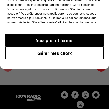
Vous pouvez accepter en cliquant sur "Accepter et fermer", ou affiner en
13 janvier 2025 - 2 min 22 sec
sélectionnant les finalités et/ou partenaires dans "Gérer mes choix".
Vous pouvez également refuser en cliquant sur "Continuer sans
LES INFOS DES HAUTES-PYRÉNÉES DU
accepter". Vos préférences ne s'appliqueront que pour ce site. Vous
13/01/2025 À 14H00
pouvez mettre à jour vos choix, ou retirer votre consentement à tout
moment via le lien "Gérer les cookies" situé en bas de chaque page.
Podcasts infos des Hautes-Pyrénées
Accepter et fermer
Gérer mes choix