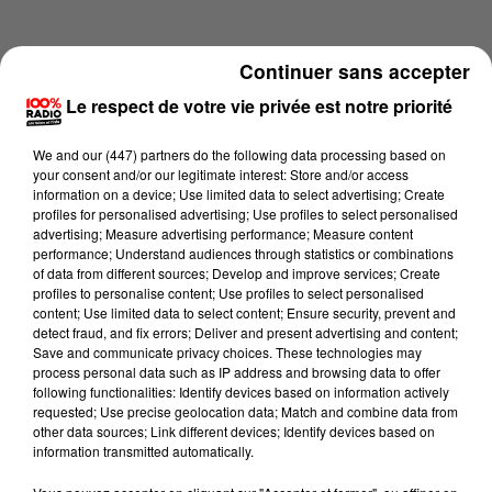
Continuer sans accepter
Le respect de votre vie privée est notre priorité
We and
our (447) partners
do the following data processing based on
your consent and/or our legitimate interest: Store and/or access
information on a device; Use limited data to select advertising; Create
profiles for personalised advertising; Use profiles to select personalised
advertising; Measure advertising performance; Measure content
performance; Understand audiences through statistics or combinations
of data from different sources; Develop and improve services; Create
profiles to personalise content; Use profiles to select personalised
content; Use limited data to select content; Ensure security, prevent and
Lecture (2 min 22 sec)
detect fraud, and fix errors; Deliver and present advertising and content;
Save and communicate privacy choices. These technologies may
process personal data such as IP address and browsing data to offer
following functionalities: Identify devices based on information actively
requested; Use precise geolocation data; Match and combine data from
100%
other data sources; Link different devices; Identify devices based on
information transmitted automatically.
100% Radio les infos des Hautes-Pyrénées