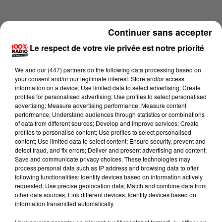
Continuer sans accepter
Le respect de votre vie privée est notre priorité
We and
our (447) partners
do the following data processing based on
your consent and/or our legitimate interest: Store and/or access
information on a device; Use limited data to select advertising; Create
profiles for personalised advertising; Use profiles to select personalised
advertising; Measure advertising performance; Measure content
performance; Understand audiences through statistics or combinations
of data from different sources; Develop and improve services; Create
profiles to personalise content; Use profiles to select personalised
content; Use limited data to select content; Ensure security, prevent and
Lecture (2 min 14 sec)
detect fraud, and fix errors; Deliver and present advertising and content;
Save and communicate privacy choices. These technologies may
process personal data such as IP address and browsing data to offer
following functionalities: Identify devices based on information actively
requested; Use precise geolocation data; Match and combine data from
100%
other data sources; Link different devices; Identify devices based on
information transmitted automatically.
100% Radio les infos des Hautes-Pyrénées