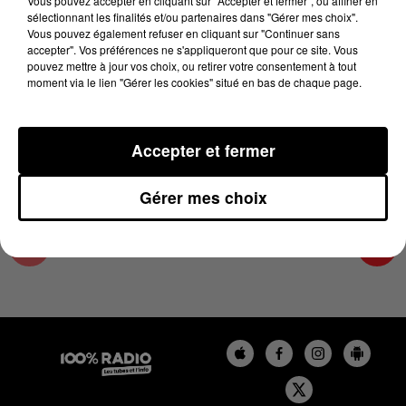
Vous pouvez accepter en cliquant sur "Accepter et fermer", ou affiner en
12 février 2025 - 2 min 14 sec
sélectionnant les finalités et/ou partenaires dans "Gérer mes choix".
Vous pouvez également refuser en cliquant sur "Continuer sans
LES INFOS DES HAUTES-PYRÉNÉES DU
accepter". Vos préférences ne s'appliqueront que pour ce site. Vous
12/02/2025 À 11H01
pouvez mettre à jour vos choix, ou retirer votre consentement à tout
moment via le lien "Gérer les cookies" situé en bas de chaque page.
Podcasts infos des Hautes-Pyrénées
Accepter et fermer
Gérer mes choix