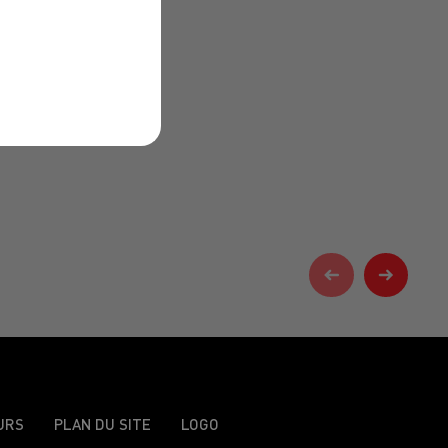
URS
PLAN DU SITE
LOGO