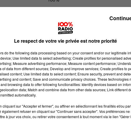
100% Radio les infos des Hautes-Py
Continue
Le respect de votre vie privée est notre priorité
ers
do the following data processing based on your consent and/or our legitimate int
device; Use limited data to select advertising; Create profiles for personalised adver
vertising; Measure advertising performance; Measure content performance; Unders
ns of data from different sources; Develop and improve services; Create profiles to 
alised content; Use limited data to select content; Ensure security, prevent and detect
ertising and content; Save and communicate privacy choices. These technologies
and browsing data to offer following functionalities: Identify devices based on infor
eolocation data; Match and combine data from other data sources; Link different de
nsmitted automatically.
cliquant sur "Accepter et fermer", ou affiner en sélectionnant les finalités et/ou pa
 également refuser en cliquant sur "Continuer sans accepter". Vos préférences ne 
tre à jour vos choix, ou retirer votre consentement à tout moment via le lien "Gérer 