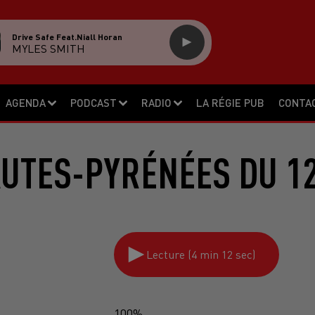
Drive Safe Feat.niall Horan
MYLES SMITH
AGENDA
PODCAST
RADIO
LA RÉGIE PUB
CONTA
AUTES-PYRÉNÉES DU 12
Lecture (4 min 12 sec)
100%