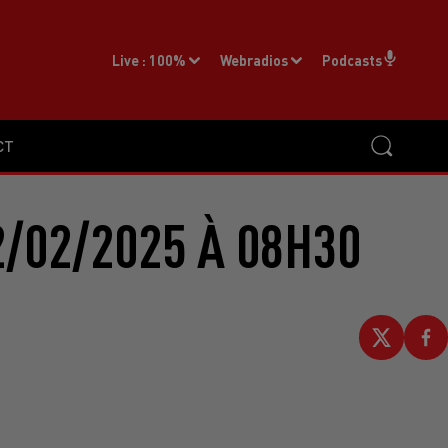
Live :
100%
Webradios
Podcasts
CT
/02/2025 À 08H30