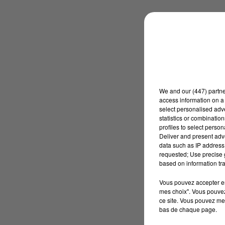
We and
our (447) partn
access information on a 
select personalised ad
statistics or combinatio
profiles to select person
Deliver and present adv
data such as IP address 
requested; Use precise g
based on information tra
Vous pouvez accepter en 
mes choix". Vous pouvez
ce site. Vous pouvez met
bas de chaque page.