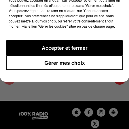
Vous pouvez accepter en cliquant sur "Accepter et fermer", ou affiner en
11 juin 2025 - 4 min 19 sec
sélectionnant les finalités et/ou partenaires dans "Gérer mes choix".
Vous pouvez également refuser en cliquant sur "Continuer sans
LES INFOS DES HAUTES-PYRÉNÉES DU
accepter". Vos préférences ne s'appliqueront que pour ce site. Vous
11/06/2025 À 07H30
pouvez mettre à jour vos choix, ou retirer votre consentement à tout
moment via le lien "Gérer les cookies" situé en bas de chaque page.
Podcasts infos des Hautes-Pyrénées
Accepter et fermer
Gérer mes choix