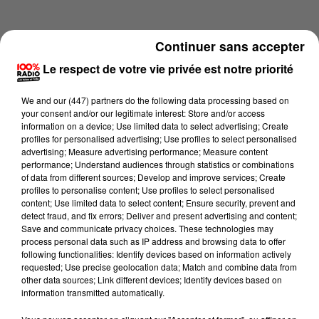
Continuer sans accepter
Le respect de votre vie privée est notre priorité
We and
our (447) partners
do the following data processing based on
your consent and/or our legitimate interest: Store and/or access
information on a device; Use limited data to select advertising; Create
profiles for personalised advertising; Use profiles to select personalised
advertising; Measure advertising performance; Measure content
performance; Understand audiences through statistics or combinations
of data from different sources; Develop and improve services; Create
profiles to personalise content; Use profiles to select personalised
content; Use limited data to select content; Ensure security, prevent and
Lecture (4 min 19 sec)
detect fraud, and fix errors; Deliver and present advertising and content;
Save and communicate privacy choices. These technologies may
process personal data such as IP address and browsing data to offer
following functionalities: Identify devices based on information actively
requested; Use precise geolocation data; Match and combine data from
100%
other data sources; Link different devices; Identify devices based on
information transmitted automatically.
100% Radio les infos des Hautes-Pyrénées