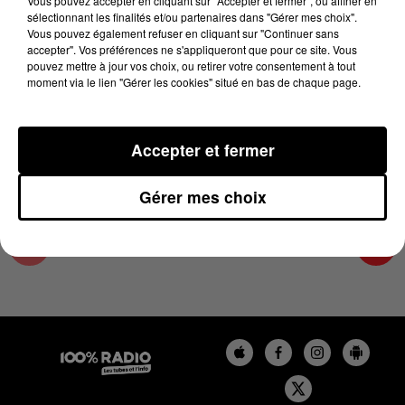
Vous pouvez accepter en cliquant sur "Accepter et fermer", ou affiner en
11 avril 2025 - 4 min 25 sec
sélectionnant les finalités et/ou partenaires dans "Gérer mes choix".
Vous pouvez également refuser en cliquant sur "Continuer sans
LES INFOS DES HAUTES-PYRÉNÉES DU
accepter". Vos préférences ne s'appliqueront que pour ce site. Vous
11/04/2025 À 08H30
pouvez mettre à jour vos choix, ou retirer votre consentement à tout
moment via le lien "Gérer les cookies" situé en bas de chaque page.
Podcasts infos des Hautes-Pyrénées
Accepter et fermer
Gérer mes choix