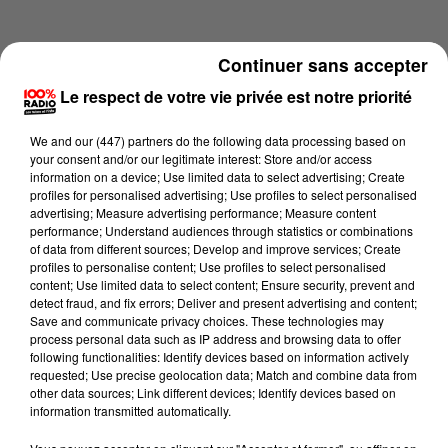
Continuer sans accepter
Le respect de votre vie privée est notre priorité
We and
our (447) partners
do the following data processing based on
your consent and/or our legitimate interest: Store and/or access
information on a device; Use limited data to select advertising; Create
profiles for personalised advertising; Use profiles to select personalised
advertising; Measure advertising performance; Measure content
performance; Understand audiences through statistics or combinations
of data from different sources; Develop and improve services; Create
profiles to personalise content; Use profiles to select personalised
content; Use limited data to select content; Ensure security, prevent and
Lecture (4 min 25 sec)
detect fraud, and fix errors; Deliver and present advertising and content;
Save and communicate privacy choices. These technologies may
process personal data such as IP address and browsing data to offer
following functionalities: Identify devices based on information actively
requested; Use precise geolocation data; Match and combine data from
100%
other data sources; Link different devices; Identify devices based on
information transmitted automatically.
100% Radio les infos des Hautes-Pyrénées