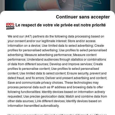
Continuer sans accepter
Le respect de votre vie privée est notre priorité
We and
our (447) partners
do the following data processing based on
your consent and/or our legitimate interest: Store and/or access
information on a device; Use limited data to select advertising; Create
profiles for personalised advertising; Use profiles to select personalised
advertising; Measure advertising performance; Measure content
performance; Understand audiences through statistics or combinations
of data from different sources; Develop and improve services; Create
profiles to personalise content; Use profiles to select personalised
content; Use limited data to select content; Ensure security, prevent and
Lecture (2 min 21 sec)
detect fraud, and fix errors; Deliver and present advertising and content;
Save and communicate privacy choices. These technologies may
process personal data such as IP address and browsing data to offer
following functionalities: Identify devices based on information actively
requested; Use precise geolocation data; Match and combine data from
100%
other data sources; Link different devices; Identify devices based on
information transmitted automatically.
Les infos des Hautes-Pyrénées