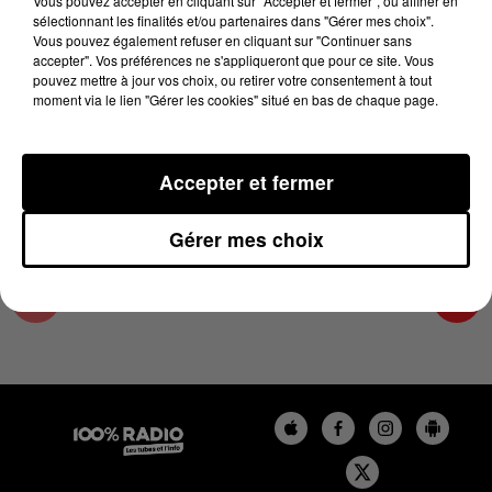
Vous pouvez accepter en cliquant sur "Accepter et fermer", ou affiner en
10 avril 2023 - 2 min 21 sec
sélectionnant les finalités et/ou partenaires dans "Gérer mes choix".
Vous pouvez également refuser en cliquant sur "Continuer sans
LES INFOS DES HAUTES-PYRÉNÉES DU
accepter". Vos préférences ne s'appliqueront que pour ce site. Vous
10/04/2023 À 14H00
pouvez mettre à jour vos choix, ou retirer votre consentement à tout
moment via le lien "Gérer les cookies" situé en bas de chaque page.
Podcasts infos des Hautes-Pyrénées
Accepter et fermer
Gérer mes choix