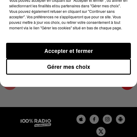
Vous pouvez accepter en cliquant sur "Accepter et fermer", ou affiner en
10 mars 2025 - 4 min 18 sec
sélectionnant les finalités et/ou partenaires dans "Gérer mes choix".
Vous pouvez également refuser en cliquant sur "Continuer sans
LES INFOS DES HAUTES-PYRÉNÉES DU
accepter". Vos préférences ne s'appliqueront que pour ce site. Vous
10/03/2025 À 08H31
pouvez mettre à jour vos choix, ou retirer votre consentement à tout
moment via le lien "Gérer les cookies" situé en bas de chaque page.
Podcasts infos des Hautes-Pyrénées
Accepter et fermer
Gérer mes choix