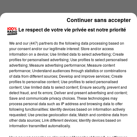
Continuer sans accepter
Le respect de votre vie privée est notre priorité
We and
our (447) partners
do the following data processing based on
your consent and/or our legitimate interest: Store and/or access
information on a device; Use limited data to select advertising; Create
profiles for personalised advertising; Use profiles to select personalised
advertising; Measure advertising performance; Measure content
performance; Understand audiences through statistics or combinations
of data from different sources; Develop and improve services; Create
profiles to personalise content; Use profiles to select personalised
content; Use limited data to select content; Ensure security, prevent and
Lecture (4 min 18 sec)
detect fraud, and fix errors; Deliver and present advertising and content;
Save and communicate privacy choices. These technologies may
process personal data such as IP address and browsing data to offer
following functionalities: Identify devices based on information actively
requested; Use precise geolocation data; Match and combine data from
100%
other data sources; Link different devices; Identify devices based on
information transmitted automatically.
100% Radio les infos des Hautes-Pyrénées