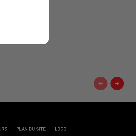
URS
PLAN DU SITE
LOGO