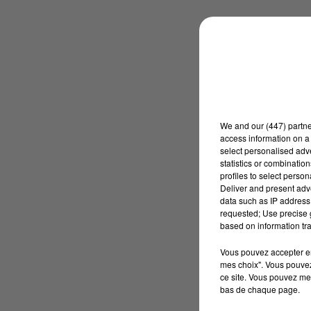
We and
our (447) partn
access information on a 
select personalised ad
statistics or combinatio
profiles to select person
Deliver and present adv
data such as IP address 
requested; Use precise g
based on information tra
Vous pouvez accepter en 
mes choix". Vous pouvez
ce site. Vous pouvez met
bas de chaque page.