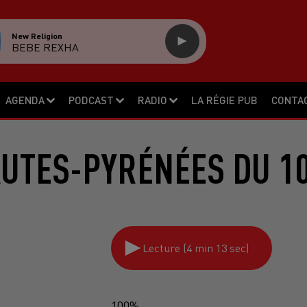
New Religion
BEBE REXHA
AGENDA
PODCAST
RADIO
LA RÉGIE PUB
CONTA
AUTES-PYRÉNÉES DU 10
Lecture (4 min 13 sec)
100%