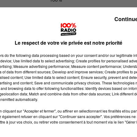
100% Radio les infos des Hautes-Py
Continue
Le respect de votre vie privée est notre priorité
ers
do the following data processing based on your consent and/or our legitimate int
device; Use limited data to select advertising; Create profiles for personalised adver
vertising; Measure advertising performance; Measure content performance; Unders
ns of data from different sources; Develop and improve services; Create profiles to 
alised content; Use limited data to select content; Ensure security, prevent and detect
ertising and content; Save and communicate privacy choices. These technologies
and browsing data to offer following functionalities: Identify devices based on infor
eolocation data; Match and combine data from other data sources; Link different de
nsmitted automatically.
cliquant sur "Accepter et fermer", ou affiner en sélectionnant les finalités et/ou pa
 également refuser en cliquant sur "Continuer sans accepter". Vos préférences ne 
tre à jour vos choix, ou retirer votre consentement à tout moment via le lien "Gérer 