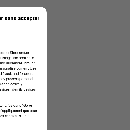
rénées
r sans accepter
erest: Store and/or
tising; Use profiles to
tand audiences through
personalise content; Use
 fraud, and fix errors;
 may process personal
mation actively
vices; Identify devices
rtenaires dans "Gérer
s'appliqueront que pour
les cookies" situé en