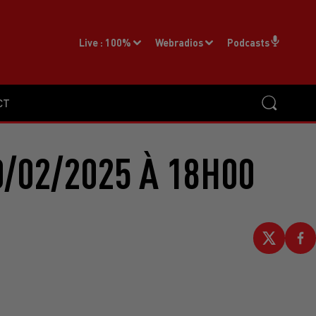
Live :
100%
Webradios
Podcasts
CT
/02/2025 À 18H00