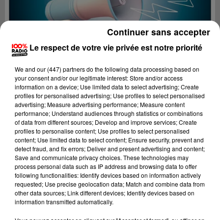
Continuer sans accepter
Le respect de votre vie privée est notre priorité
We and
our (447) partners
do the following data processing based on
your consent and/or our legitimate interest: Store and/or access
information on a device; Use limited data to select advertising; Create
profiles for personalised advertising; Use profiles to select personalised
advertising; Measure advertising performance; Measure content
performance; Understand audiences through statistics or combinations
of data from different sources; Develop and improve services; Create
profiles to personalise content; Use profiles to select personalised
content; Use limited data to select content; Ensure security, prevent and
Lecture (2 min 22 sec)
detect fraud, and fix errors; Deliver and present advertising and content;
Save and communicate privacy choices. These technologies may
process personal data such as IP address and browsing data to offer
following functionalities: Identify devices based on information actively
requested; Use precise geolocation data; Match and combine data from
100%
other data sources; Link different devices; Identify devices based on
information transmitted automatically.
100% Radio les infos des Hautes-Pyrénées