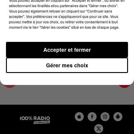
Vous pouvez accepter en cliquant sur "Accepter et fermer", ou affiner en
10 janvier 2024 - 2 min 22 sec
sélectionnant les finalités et/ou partenaires dans "Gérer mes choix".
Vous pouvez également refuser en cliquant sur "Continuer sans
LES INFOS DES HAUTES-PYRÉNÉES DU
accepter". Vos préférences ne s'appliqueront que pour ce site. Vous
10/01/2024 À 11H01
pouvez mettre à jour vos choix, ou retirer votre consentement à tout
moment via le lien "Gérer les cookies" situé en bas de chaque page.
Podcasts infos des Hautes-Pyrénées
Accepter et fermer
Gérer mes choix