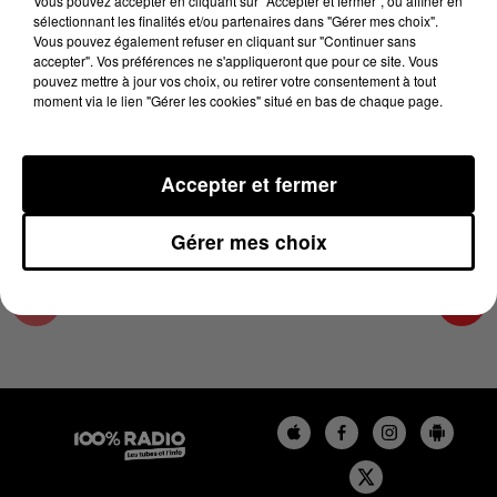
Vous pouvez accepter en cliquant sur "Accepter et fermer", ou affiner en
9 mai 2024 - 3 min 6 sec
sélectionnant les finalités et/ou partenaires dans "Gérer mes choix".
Vous pouvez également refuser en cliquant sur "Continuer sans
LES INFOS DES HAUTES-PYRÉNÉES DU
accepter". Vos préférences ne s'appliqueront que pour ce site. Vous
09/05/2024 À 18H00
pouvez mettre à jour vos choix, ou retirer votre consentement à tout
moment via le lien "Gérer les cookies" situé en bas de chaque page.
Podcasts infos des Hautes-Pyrénées
Accepter et fermer
Gérer mes choix