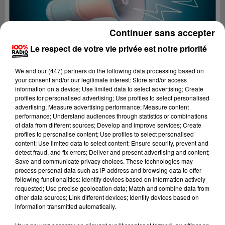
Continuer sans accepter
Le respect de votre vie privée est notre priorité
We and
our (447) partners
do the following data processing based on
your consent and/or our legitimate interest: Store and/or access
information on a device; Use limited data to select advertising; Create
profiles for personalised advertising; Use profiles to select personalised
advertising; Measure advertising performance; Measure content
performance; Understand audiences through statistics or combinations
of data from different sources; Develop and improve services; Create
profiles to personalise content; Use profiles to select personalised
content; Use limited data to select content; Ensure security, prevent and
Lecture (3 min 6 sec)
detect fraud, and fix errors; Deliver and present advertising and content;
Save and communicate privacy choices. These technologies may
process personal data such as IP address and browsing data to offer
following functionalities: Identify devices based on information actively
requested; Use precise geolocation data; Match and combine data from
100%
other data sources; Link different devices; Identify devices based on
information transmitted automatically.
100% Radio les infos des Hautes-Pyrénées