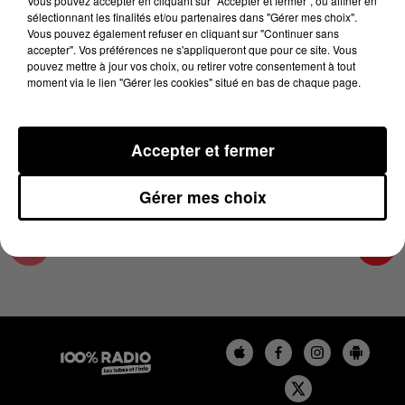
Vous pouvez accepter en cliquant sur "Accepter et fermer", ou affiner en
8 novembre 2023 - 4 min 10 sec
sélectionnant les finalités et/ou partenaires dans "Gérer mes choix".
Vous pouvez également refuser en cliquant sur "Continuer sans
LES INFOS DES HAUTES-PYRÉNÉES DU
accepter". Vos préférences ne s'appliqueront que pour ce site. Vous
08/11/2023 À 07H30
pouvez mettre à jour vos choix, ou retirer votre consentement à tout
moment via le lien "Gérer les cookies" situé en bas de chaque page.
Podcasts infos des Hautes-Pyrénées
Accepter et fermer
Gérer mes choix