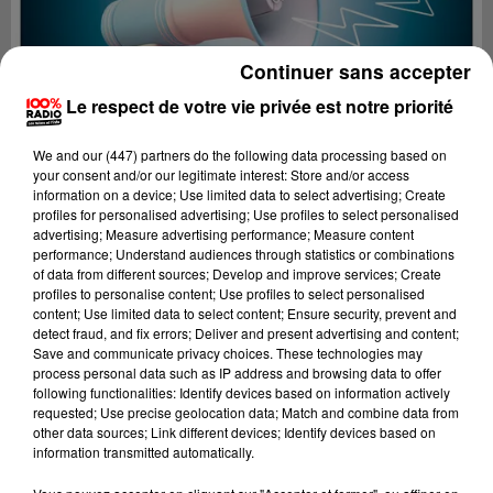
Continuer sans accepter
Le respect de votre vie privée est notre priorité
We and
our (447) partners
do the following data processing based on
your consent and/or our legitimate interest: Store and/or access
information on a device; Use limited data to select advertising; Create
profiles for personalised advertising; Use profiles to select personalised
advertising; Measure advertising performance; Measure content
performance; Understand audiences through statistics or combinations
of data from different sources; Develop and improve services; Create
profiles to personalise content; Use profiles to select personalised
content; Use limited data to select content; Ensure security, prevent and
Lecture (4 min 10 sec)
detect fraud, and fix errors; Deliver and present advertising and content;
Save and communicate privacy choices. These technologies may
process personal data such as IP address and browsing data to offer
following functionalities: Identify devices based on information actively
requested; Use precise geolocation data; Match and combine data from
100%
other data sources; Link different devices; Identify devices based on
information transmitted automatically.
100% Radio les infos des Hautes-Pyrénées