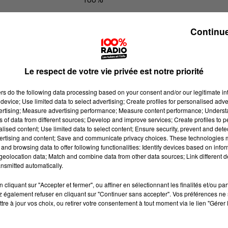
100% Radio les infos des Hautes-Py
Continue
Le respect de votre vie privée est notre priorité
ers
do the following data processing based on your consent and/or our legitimate int
device; Use limited data to select advertising; Create profiles for personalised adver
vertising; Measure advertising performance; Measure content performance; Unders
ns of data from different sources; Develop and improve services; Create profiles to 
alised content; Use limited data to select content; Ensure security, prevent and detect
ertising and content; Save and communicate privacy choices. These technologies
and browsing data to offer following functionalities: Identify devices based on infor
eolocation data; Match and combine data from other data sources; Link different de
nsmitted automatically.
cliquant sur "Accepter et fermer", ou affiner en sélectionnant les finalités et/ou pa
 également refuser en cliquant sur "Continuer sans accepter". Vos préférences ne 
tre à jour vos choix, ou retirer votre consentement à tout moment via le lien "Gérer 