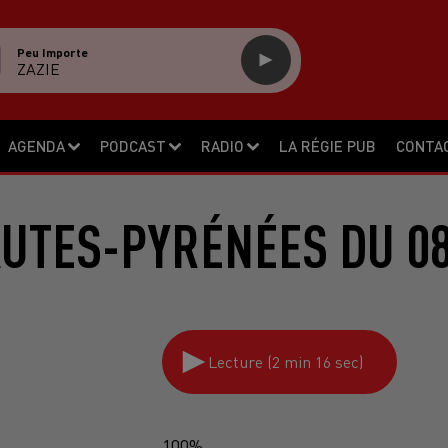
Peu Importe
ZAZIE
AGENDA
PODCAST
RADIO
LA RÉGIE PUB
CONTA
AUTES-PYRÉNÉES DU 08
Lecture (2 min 16 sec)
100%