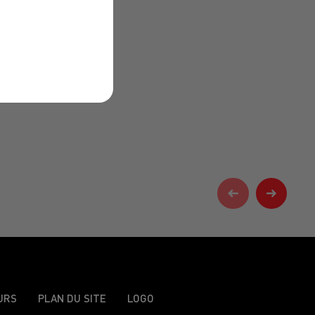
URS
PLAN DU SITE
LOGO