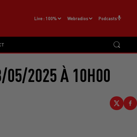
Live :
100%
Webradios
Podcasts
CT
/05/2025 À 10H00