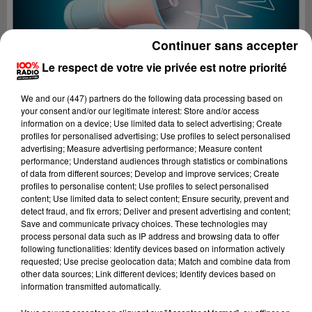
Continuer sans accepter
Le respect de votre vie privée est notre priorité
We and
our (447) partners
do the following data processing based on
your consent and/or our legitimate interest: Store and/or access
information on a device; Use limited data to select advertising; Create
profiles for personalised advertising; Use profiles to select personalised
advertising; Measure advertising performance; Measure content
performance; Understand audiences through statistics or combinations
of data from different sources; Develop and improve services; Create
profiles to personalise content; Use profiles to select personalised
content; Use limited data to select content; Ensure security, prevent and
Lecture (2 min 20 sec)
detect fraud, and fix errors; Deliver and present advertising and content;
Save and communicate privacy choices. These technologies may
process personal data such as IP address and browsing data to offer
following functionalities: Identify devices based on information actively
requested; Use precise geolocation data; Match and combine data from
100%
other data sources; Link different devices; Identify devices based on
information transmitted automatically.
100% Radio les infos des Hautes-Pyrénées