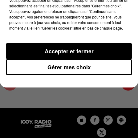
Vous pouvez accepter en cliquant sur "Accepter et fermer", ou affiner en
7 juillet 2023 - 2 min 20 sec
sélectionnant les finalités et/ou partenaires dans "Gérer mes choix".
Vous pouvez également refuser en cliquant sur "Continuer sans
LES INFOS DES HAUTES-PYRÉNÉES DU
accepter". Vos préférences ne s'appliqueront que pour ce site. Vous
07/07/2023 À 15H00
pouvez mettre à jour vos choix, ou retirer votre consentement à tout
moment via le lien "Gérer les cookies" situé en bas de chaque page.
Podcasts infos des Hautes-Pyrénées
Accepter et fermer
Gérer mes choix