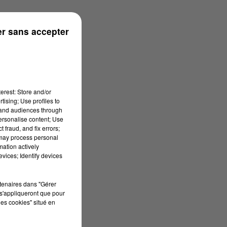
r sans accepter
erest: Store and/or
tising; Use profiles to
tand audiences through
personalise content; Use
 fraud, and fix errors;
 may process personal
mation actively
vices; Identify devices
rtenaires dans "Gérer
s'appliqueront que pour
les cookies" situé en