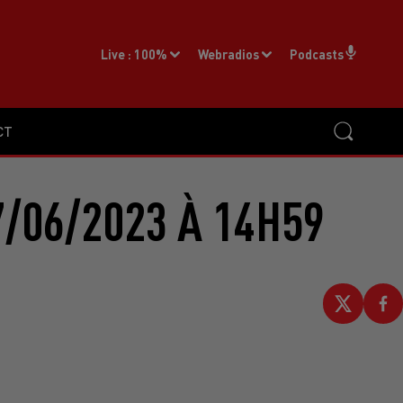
Live :
100%
Webradios
Podcasts
CT
/06/2023 À 14H59