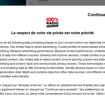
Les infos des Hautes-Pyrénées
Continue
Le respect de votre vie privée est notre priorité
ers
do the following data processing based on your consent and/or our legitimate int
device; Use limited data to select advertising; Create profiles for personalised adver
vertising; Measure advertising performance; Measure content performance; Unders
ns of data from different sources; Develop and improve services; Create profiles to 
alised content; Use limited data to select content; Ensure security, prevent and detect
ertising and content; Save and communicate privacy choices. These technologies
and browsing data to offer following functionalities: Identify devices based on infor
eolocation data; Match and combine data from other data sources; Link different de
nsmitted automatically.
cliquant sur "Accepter et fermer", ou affiner en sélectionnant les finalités et/ou pa
 également refuser en cliquant sur "Continuer sans accepter". Vos préférences ne 
tre à jour vos choix, ou retirer votre consentement à tout moment via le lien "Gérer 