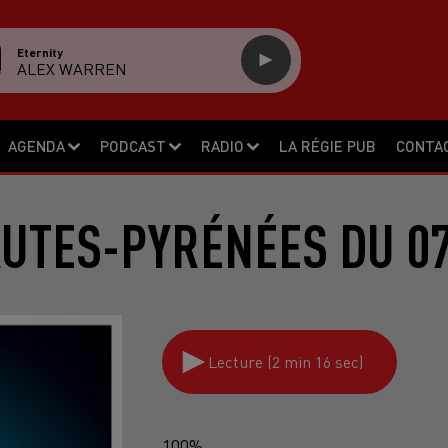
Eternity
ALEX WARREN
AGENDA
PODCAST
RADIO
LA RÉGIE PUB
CONTA
AUTES-PYRÉNÉES DU 07
Lecture (2 min 16 sec)
100%