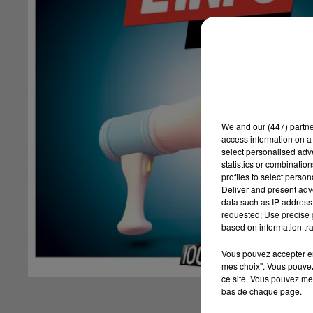
We and
our (447) partn
access information on a 
select personalised ad
statistics or combinatio
profiles to select person
Deliver and present adv
data such as IP address 
requested; Use precise g
based on information tra
Vous pouvez accepter en 
mes choix". Vous pouvez
ce site. Vous pouvez met
bas de chaque page.