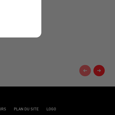
URS
PLAN DU SITE
LOGO